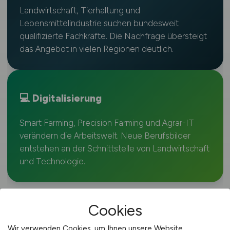
Landwirtschaft, Tierhaltung und
Lebensmittelindustrie suchen bundesweit
qualifizierte Fachkräfte. Die Nachfrage übersteigt
das Angebot in vielen Regionen deutlich.
💻 Digitalisierung
Smart Farming, Precision Farming und Agrar-IT
verändern die Arbeitswelt. Neue Berufsbilder
entstehen an der Schnittstelle von Landwirtschaft
und Technologie.
Cookies
💵 GEHALTSDATEN 2025
Wir verwenden Cookies, um Ihnen unsere Website