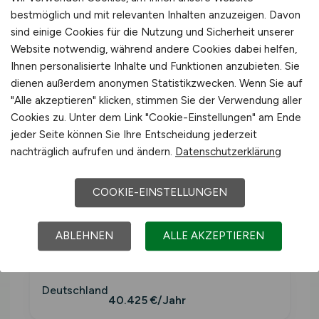
bestmöglich und mit relevanten Inhalten anzuzeigen. Davon
Was verdient man in der
sind einige Cookies für die Nutzung und Sicherheit unserer
Agrarwirtschaft?
Website notwendig, während andere Cookies dabei helfen,
Ihnen personalisierte Inhalte und Funktionen anzubieten. Sie
dienen außerdem anonymen Statistikzwecken. Wenn Sie auf
Bruttojahresverdienst Vollzeit,
"Alle akzeptieren" klicken, stimmen Sie der Verwendung aller
Wirtschaftszweig
Land- und Forstwirtschaft,
Cookies zu. Unter dem Link "Cookie-Einstellungen" am Ende
Fischerei
(WZ-2008 Sektion A). Inklusive
jeder Seite können Sie Ihre Entscheidung jederzeit
Sonderzahlungen.
nachträglich aufrufen und ändern.
Datenschutzerklärung
COOKIE-EINSTELLUNGEN
Westdeutschlan
≈ 3.423
41.079
d
€/Monat
€/Jahr
ABLEHNEN
ALLE AKZEPTIEREN
Deutschland
40.425 €/Jahr