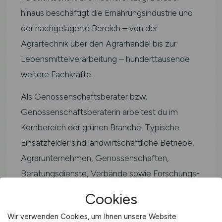
hinaus beschäftigt die Ernährungsindustrie und
der nachgelagerte Bereich – von der
Agrartechnik über den Agrarhandel bis zur
Lebensmittelverarbeitung – hunderttausende
weitere Fachkräfte.
Als Genossenschaftsberater bzw.
Genossenschaftsberaterin arbeitest du im
Kernbereich der grünen Branche. Typische
Einsatzfelder sind landwirtschaftliche Betriebe,
Agrarunternehmen, Genossenschaften,
Beratungsdienste, Verbände sowie Forschungs-
und Prüfinstitutionen in Ilmenau und der Region
Cookies
in Bayern.
Wir verwenden Cookies, um Ihnen unsere Website