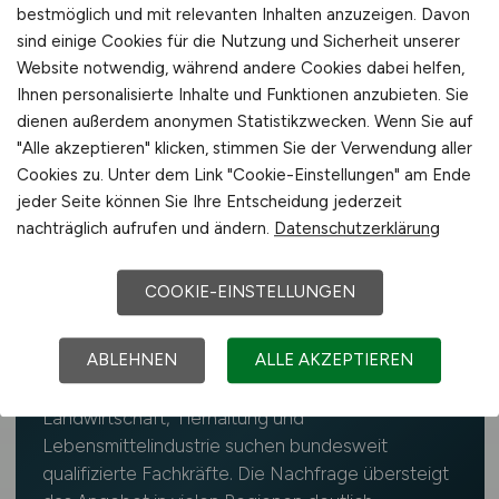
Der Fachkräftebedarf in der Landwirtschaft ist
bestmöglich und mit relevanten Inhalten anzuzeigen. Davon
sind einige Cookies für die Nutzung und Sicherheit unserer
laut Bundesagentur für Arbeit
Website notwendig, während andere Cookies dabei helfen,
überdurchschnittlich hoch und betrifft alle
Ihnen personalisierte Inhalte und Funktionen anzubieten. Sie
Regionen Deutschlands – auch rund um
dienen außerdem anonymen Statistikzwecken. Wenn Sie auf
Ilmenau. Der Einstieg gelingt über Ausbildung,
"Alle akzeptieren" klicken, stimmen Sie der Verwendung aller
Cookies zu. Unter dem Link "Cookie-Einstellungen" am Ende
duales Studium, Trainee-Programme,
jeder Seite können Sie Ihre Entscheidung jederzeit
Quereinstieg oder Weiterbildung.
nachträglich aufrufen und ändern.
Datenschutzerklärung
COOKIE-EINSTELLUNGEN
ABLEHNEN
ALLE AKZEPTIEREN
📥 Fachkräftemangel
Landwirtschaft, Tierhaltung und
Lebensmittelindustrie suchen bundesweit
qualifizierte Fachkräfte. Die Nachfrage übersteigt