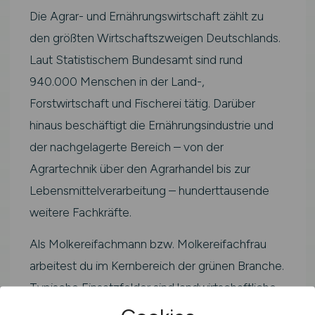
Die Agrar- und Ernährungswirtschaft zählt zu
den größten Wirtschaftszweigen Deutschlands.
Laut Statistischem Bundesamt sind rund
940.000 Menschen in der Land-,
Forstwirtschaft und Fischerei tätig. Darüber
hinaus beschäftigt die Ernährungsindustrie und
der nachgelagerte Bereich – von der
Agrartechnik über den Agrarhandel bis zur
Lebensmittelverarbeitung – hunderttausende
weitere Fachkräfte.
Als Molkereifachmann bzw. Molkereifachfrau
arbeitest du im Kernbereich der grünen Branche.
Typische Einsatzfelder sind landwirtschaftliche
Betriebe, Agrarunternehmen,