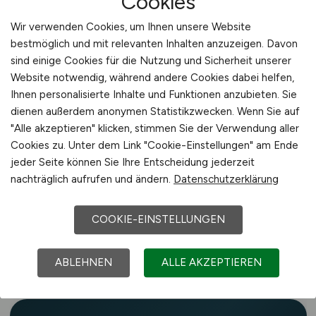
Cookies
Genossenschaften, Beratungsdienste,
Wir verwenden Cookies, um Ihnen unsere Website
Verbände sowie Forschungs- und
bestmöglich und mit relevanten Inhalten anzuzeigen. Davon
Prüfinstitutionen in Ilmenau und der Region in
sind einige Cookies für die Nutzung und Sicherheit unserer
Website notwendig, während andere Cookies dabei helfen,
Bayern.
Ihnen personalisierte Inhalte und Funktionen anzubieten. Sie
dienen außerdem anonymen Statistikzwecken. Wenn Sie auf
Der Fachkräftebedarf in der Landwirtschaft ist
"Alle akzeptieren" klicken, stimmen Sie der Verwendung aller
laut Bundesagentur für Arbeit
Cookies zu. Unter dem Link "Cookie-Einstellungen" am Ende
überdurchschnittlich hoch und betrifft alle
jeder Seite können Sie Ihre Entscheidung jederzeit
Regionen Deutschlands – auch rund um
nachträglich aufrufen und ändern.
Datenschutzerklärung
Ilmenau. Der Einstieg gelingt über Ausbildung,
COOKIE-EINSTELLUNGEN
duales Studium, Trainee-Programme,
Quereinstieg oder Weiterbildung.
ABLEHNEN
ALLE AKZEPTIEREN