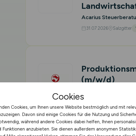
Landwirtscha
Acarius Steuerberat
31.07.2026
Salzgitter
Produktionsm
(m/w/d)
Lebensmitteli
Cookies
Symrise AG
nden Cookies, um Ihnen unsere Website bestmöglich und mit rele
30.07.2026
Braunschw
nzuzeigen. Davon sind einige Cookies für die Nutzung und Sicherh
otwendig, während andere Cookies dabei helfen, Ihnen personalisi
nd Funktionen anzubieten. Sie dienen außerdem anonymen Statisti