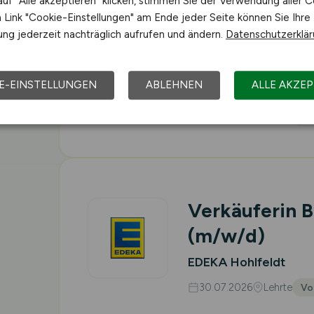
uf "Alle akzeptieren" klicken, stimmen Sie der Verwendung aller C
Link "Cookie-Einstellungen" am Ende jeder Seite können Sie Ihre
ng jederzeit nachträglich aufrufen und ändern.
Datenschutzerklä
Verkäuferin 
(m/w/d)
E-EINSTELLUNGEN
ABLEHNEN
ALLE AKZEP
EDEKA Hohlfeldt
30.07.2026
Lehrte
Vo
Verkäuferin 
(m/w/d)
EDEKA Hohlfeldt
30.07.2026
Lehrte
Vo