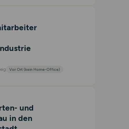
itarbeiter
ndustrie
eig
Vor Ort (kein Home-Office)
rten- und
au in den
tadt,