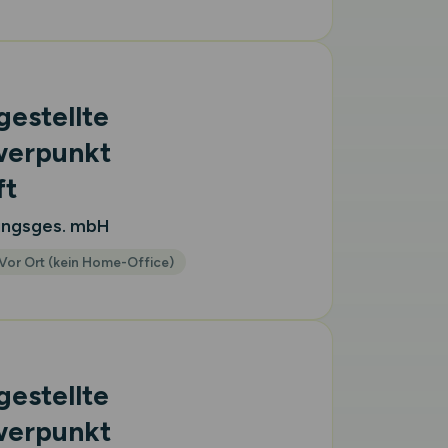
estellte
erpunkt
ft
ungsges. mbH
Vor Ort (kein Home-Office)
estellte
erpunkt