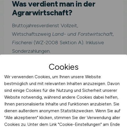
Was verdient man in der
Agrarwirtschaft?
Bruttojahresverdienst Vollzeit,
Wirtschaftszweig
Land- und Forstwirtschaft,
Fischerei
(WZ-2008 Sektion A). Inklusive
Sonderzahlungen.
Cookies
Westdeutschlan
≈ 3.423
41.079
Wir verwenden Cookies, um Ihnen unsere Website
d
€/Monat
bestmöglich und mit relevanten Inhalten anzuzeigen. Davon
€/Jahr
sind einige Cookies für die Nutzung und Sicherheit unserer
Website notwendig, während andere Cookies dabei helfen,
Ihnen personalisierte Inhalte und Funktionen anzubieten. Sie
Deutschland
40.425 €/Jahr
dienen außerdem anonymen Statistikzwecken. Wenn Sie auf
"Alle akzeptieren" klicken, stimmen Sie der Verwendung aller
Cookies zu. Unter dem Link "Cookie-Einstellungen" am Ende