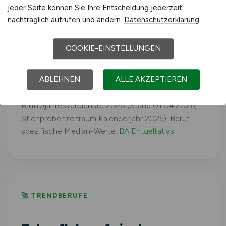
jeder Seite können Sie Ihre Entscheidung jederzeit
Westdeutschland
41.079 €/Jahr
nachträglich aufrufen und ändern.
Datenschutzerklärung
COOKIE-EINSTELLUNGEN
Ostdeutschland
39.160 €/Jahr
ABLEHNEN
ALLE AKZEPTIEREN
Quelle: Statistisches Bundesamt,
Bruttojahresverdienste 2025 (Stand 01.04.2026,
Stichprobenzeitraum Kalenderjahr 2025). Beruf-
spezifische Median-Werte:
BA Entgeltatlas
.
🚀 TRENDBERUFE