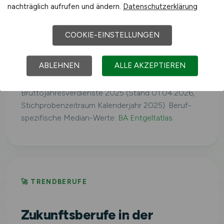
41.079 €/Jahr
nachträglich aufrufen und ändern.
Datenschutzerklärung
COOKIE-EINSTELLUNGEN
Ostdeutschland
39.160 €/Jahr
ABLEHNEN
ALLE AKZEPTIEREN
Quelle: Statistisches Bundesamt,
Bruttojahresverdienste 2025 (Stand 01.04.2026,
Stichprobenzeitraum Kalenderjahr 2025). Beruf-
spezifische Median-Werte:
BA Entgeltatlas
.
🚀 TRENDBERUFE
Zukunftsberufe in der