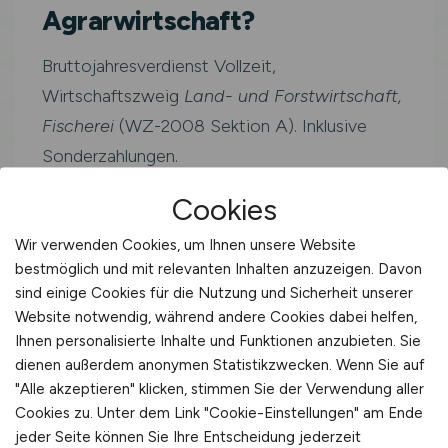
Agrarwirtschaft?
Bruttojahresverdienst Vollzeit,
Wirtschaftszweig
Land- und Forstwirtschaft,
Fischerei
(WZ-2008 Sektion A). Inklusive
Sonderzahlungen.
Cookies
Westdeutschlan
≈ 3.423
Wir verwenden Cookies, um Ihnen unsere Website
41.079
d
€/Monat
bestmöglich und mit relevanten Inhalten anzuzeigen. Davon
€/Jahr
sind einige Cookies für die Nutzung und Sicherheit unserer
Website notwendig, während andere Cookies dabei helfen,
Ihnen personalisierte Inhalte und Funktionen anzubieten. Sie
Deutschland
dienen außerdem anonymen Statistikzwecken. Wenn Sie auf
40.425 €/Jahr
"Alle akzeptieren" klicken, stimmen Sie der Verwendung aller
Cookies zu. Unter dem Link "Cookie-Einstellungen" am Ende
jeder Seite können Sie Ihre Entscheidung jederzeit
Westdeutschland