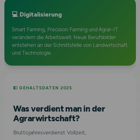
💻 Digitalisierung
Smart Farming, Precision Farming und Agrar-IT
verändern die Arbeitswelt. Neue Berufsbilder
entstehen an der Schnittstelle von Landwirtschaft
und Technologie.
💵 GEHALTSDATEN 2025
Was verdient man in der
Agrarwirtschaft?
Bruttojahresverdienst Vollzeit,