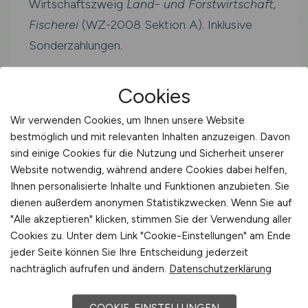
Wirtschaftszweig
Land- und Forstwirtschaft,
Fischerei
(WZ-2008 Sektion A). Inklusive
Sonderzahlungen.
Cookies
Westdeutschlan
≈ 3.423
41.079
d
€/Monat
Wir verwenden Cookies, um Ihnen unsere Website
€/Jahr
bestmöglich und mit relevanten Inhalten anzuzeigen. Davon
sind einige Cookies für die Nutzung und Sicherheit unserer
Website notwendig, während andere Cookies dabei helfen,
Deutschland
Ihnen personalisierte Inhalte und Funktionen anzubieten. Sie
40.425 €/Jahr
dienen außerdem anonymen Statistikzwecken. Wenn Sie auf
"Alle akzeptieren" klicken, stimmen Sie der Verwendung aller
Cookies zu. Unter dem Link "Cookie-Einstellungen" am Ende
Westdeutschland
jeder Seite können Sie Ihre Entscheidung jederzeit
41.079 €/Jahr
nachträglich aufrufen und ändern.
Datenschutzerklärung