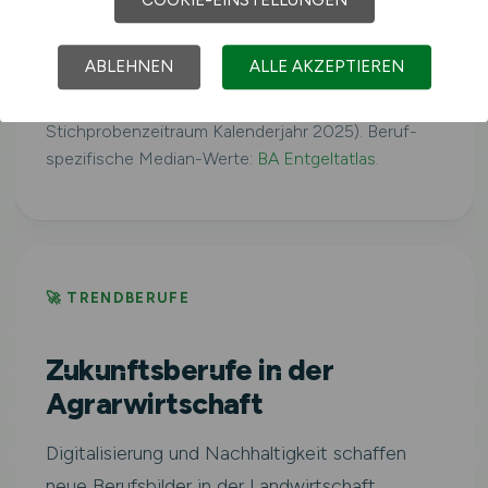
Ostdeutschland
COOKIE-EINSTELLUNGEN
39.160 €/Jahr
ABLEHNEN
ALLE AKZEPTIEREN
Quelle: Statistisches Bundesamt,
Bruttojahresverdienste 2025 (Stand 01.04.2026,
Stichprobenzeitraum Kalenderjahr 2025). Beruf-
spezifische Median-Werte:
BA Entgeltatlas
.
🚀 TRENDBERUFE
Zukunftsberufe in der
Agrarwirtschaft
Digitalisierung und Nachhaltigkeit schaffen
neue Berufsbilder in der Landwirtschaft.