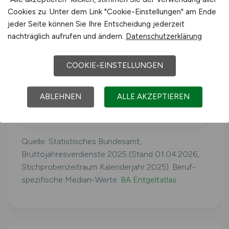
Deutschland
Cookies zu. Unter dem Link "Cookie-Einstellungen" am Ende
40.425 €/Jahr
jeder Seite können Sie Ihre Entscheidung jederzeit
nachträglich aufrufen und ändern.
Datenschutzerklärung
Westdeutschland
41.079 €/Jahr
COOKIE-EINSTELLUNGEN
ABLEHNEN
ALLE AKZEPTIEREN
Ostdeutschland
39.160 €/Jahr
Quelle: Statistisches Bundesamt,
Bruttojahresverdienste 2025 (Stand 01.04.2026,
Stichprobenzeitraum Kalenderjahr 2025). Beruf-
spezifische Median-Werte:
BA Entgeltatlas
.