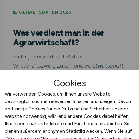
💵 GEHALTSDATEN 2025
Was verdient man in der
Agrarwirtschaft?
Bruttojahresverdienst Vollzeit,
Wirtschaftszweig
Land- und Forstwirtschaft,
Fischerei
(WZ-2008 Sektion A). Inklusive
Cookies
Sonderzahlungen.
Wir verwenden Cookies, um Ihnen unsere Website
bestmöglich und mit relevanten Inhalten anzuzeigen. Davon
Westdeutschlan
≈ 3.423
sind einige Cookies für die Nutzung und Sicherheit unserer
41.079
d
€/Monat
Website notwendig, während andere Cookies dabei helfen,
€/Jahr
Ihnen personalisierte Inhalte und Funktionen anzubieten. Sie
dienen außerdem anonymen Statistikzwecken. Wenn Sie auf
"Alle akzeptieren" klicken, stimmen Sie der Verwendung aller