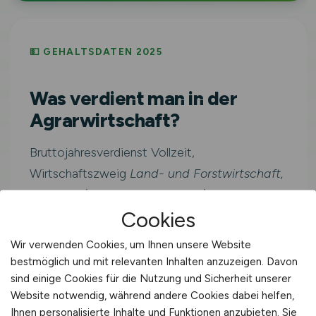
💵 GEHALTSDATEN 2025
Was verdient man in der
Agrarwirtschaft?
Bruttojahresverdienst Vollzeit,
Wirtschaftszweig
Land- und Forstwirtschaft,
Fischerei
(WZ-2008 Sektion A). Inklusive
Cookies
Sonderzahlungen.
Wir verwenden Cookies, um Ihnen unsere Website
bestmöglich und mit relevanten Inhalten anzuzeigen. Davon
Westdeutschlan
≈ 3.423
sind einige Cookies für die Nutzung und Sicherheit unserer
41.079
d
€/Monat
Website notwendig, während andere Cookies dabei helfen,
€/Jahr
Ihnen personalisierte Inhalte und Funktionen anzubieten. Sie