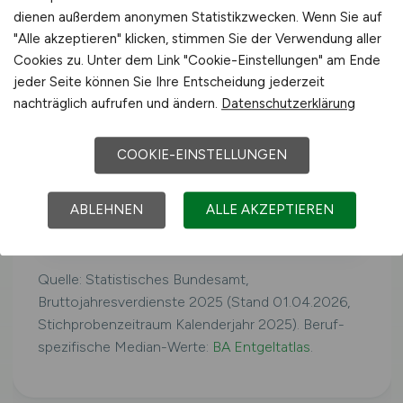
dienen außerdem anonymen Statistikzwecken. Wenn Sie auf
"Alle akzeptieren" klicken, stimmen Sie der Verwendung aller
Deutschland
Cookies zu. Unter dem Link "Cookie-Einstellungen" am Ende
40.425 €/Jahr
jeder Seite können Sie Ihre Entscheidung jederzeit
nachträglich aufrufen und ändern.
Datenschutzerklärung
Westdeutschland
41.079 €/Jahr
COOKIE-EINSTELLUNGEN
ABLEHNEN
ALLE AKZEPTIEREN
Ostdeutschland
39.160 €/Jahr
Quelle: Statistisches Bundesamt,
Bruttojahresverdienste 2025 (Stand 01.04.2026,
Stichprobenzeitraum Kalenderjahr 2025). Beruf-
spezifische Median-Werte:
BA Entgeltatlas
.