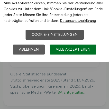
"Alle akzeptieren" klicken, stimmen Sie der Verwendung aller
Cookies zu. Unter dem Link "Cookie-Einstellungen" am Ende
Deutschland
jeder Seite können Sie Ihre Entscheidung jederzeit
40.425 €/Jahr
nachträglich aufrufen und ändern.
Datenschutzerklärung
Westdeutschland
COOKIE-EINSTELLUNGEN
41.079 €/Jahr
ABLEHNEN
ALLE AKZEPTIEREN
Ostdeutschland
39.160 €/Jahr
Quelle: Statistisches Bundesamt,
Bruttojahresverdienste 2025 (Stand 01.04.2026,
Stichprobenzeitraum Kalenderjahr 2025). Beruf-
spezifische Median-Werte:
BA Entgeltatlas
.