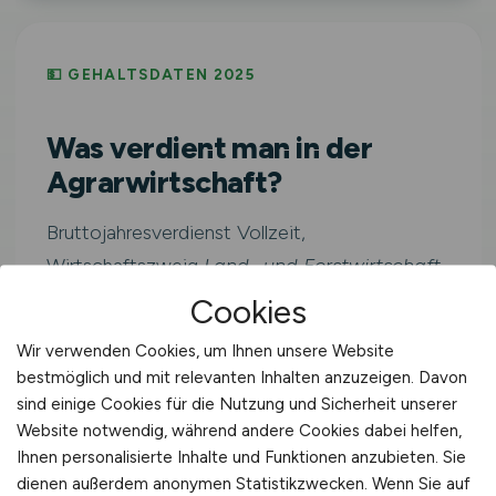
💵 GEHALTSDATEN 2025
Was verdient man in der
Agrarwirtschaft?
Bruttojahresverdienst Vollzeit,
Wirtschaftszweig
Land- und Forstwirtschaft,
Fischerei
(WZ-2008 Sektion A). Inklusive
Cookies
Sonderzahlungen.
Wir verwenden Cookies, um Ihnen unsere Website
bestmöglich und mit relevanten Inhalten anzuzeigen. Davon
sind einige Cookies für die Nutzung und Sicherheit unserer
Westdeutschlan
≈ 3.423
Website notwendig, während andere Cookies dabei helfen,
41.079
d
€/Monat
Ihnen personalisierte Inhalte und Funktionen anzubieten. Sie
€/Jahr
dienen außerdem anonymen Statistikzwecken. Wenn Sie auf