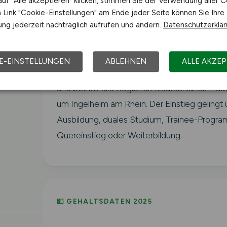
uf "Alle akzeptieren" klicken, stimmen Sie der Verwendung aller C
Beratungsdienste, Verbände sowie Forschun
Link "Cookie-Einstellungen" am Ende jeder Seite können Sie Ihre
Prüfinstitutionen in Ingelheim am Rhein und d
ng jederzeit nachträglich aufrufen und ändern.
Datenschutzerklä
Region in Rheinland-Pfalz.
Der Fachkräftebedarf in der Landwirtschaft is
E-EINSTELLUNGEN
ABLEHNEN
ALLE AKZEP
Bundesagentur für Arbeit überdurchschnittli
und betrifft alle Regionen Deutschlands – au
um Ingelheim am Rhein. Der Einstieg gelingt 
Ausbildung, duales Studium, Trainee-Progr
Quereinstieg oder Weiterbildung.
💵 GEHALTSDATEN 2025