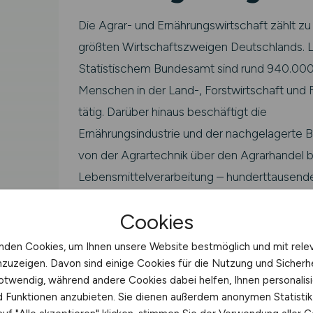
Die Agrar- und Ernährungswirtschaft zählt zu
größten Wirtschaftszweigen Deutschlands. 
Statistischem Bundesamt sind rund 940.00
Menschen in der Land-, Forstwirtschaft und F
tätig. Darüber hinaus beschäftigt die
Ernährungsindustrie und der nachgelagerte B
von der Agrartechnik über den Agrarhandel b
Lebensmittelverarbeitung – hunderttausend
Fachkräfte.
Cookies
Als Revierjagdmeister bzw. Revierjagdmeiste
nden Cookies, um Ihnen unsere Website bestmöglich und mit rele
arbeitest du im Kernbereich der grünen Bran
nzuzeigen. Davon sind einige Cookies für die Nutzung und Sicherh
Typische Einsatzfelder sind landwirtschaftlic
otwendig, während andere Cookies dabei helfen, Ihnen personalisi
Betriebe, Agrarunternehmen, Genossenscha
nd Funktionen anzubieten. Sie dienen außerdem anonymen Statisti