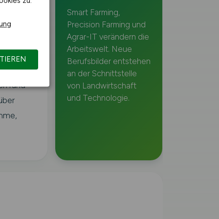
ookies zu.
gs- und
Smart Farming,
er
rung
Precision Farming und
Agrar-IT verändern die
Arbeitswelt. Neue
t laut
TIEREN
Berufsbilder entstehen
ch hoch
an der Schnittstelle
ch rund
von Landwirtschaft
und Technologie.
über
amme,