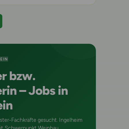
HEIN
r bzw.
rin – Jobs in
ein
ster-Fachkräfte gesucht. Ingelheim
 mit Schwerpunkt Weinbau,