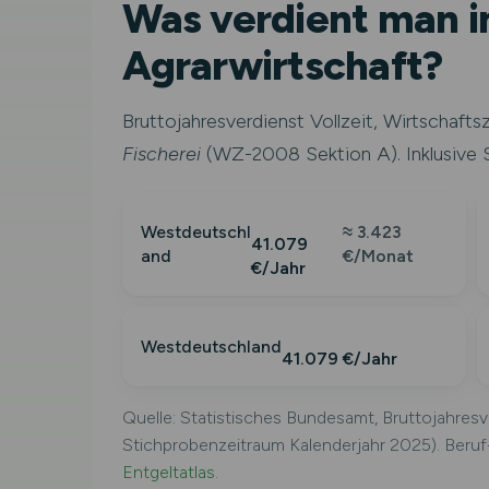
Was verdient man i
Agrarwirtschaft?
Bruttojahresverdienst Vollzeit, Wirtschaft
Fischerei
(WZ-2008 Sektion A). Inklusive 
Westdeutschl
≈ 3.423
41.079
and
€/Monat
€/Jahr
Westdeutschland
41.079 €/Jahr
Quelle: Statistisches Bundesamt, Bruttojahres
Stichprobenzeitraum Kalenderjahr 2025). Beru
Entgeltatlas
.