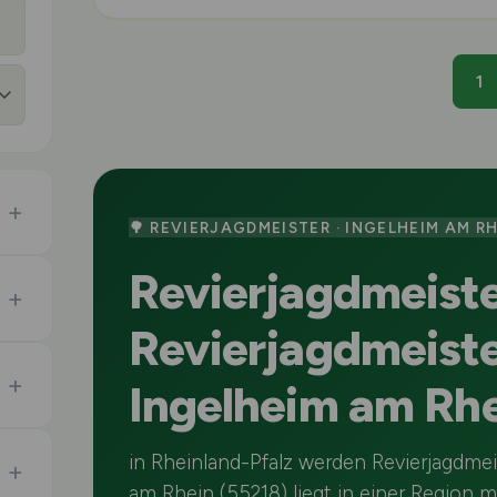
1
🌳 REVIERJAGDMEISTER · INGELHEIM AM R
Revierjagdmeiste
Revierjagdmeiste
Ingelheim am Rh
in Rheinland-Pfalz werden Revierjagdmei
am Rhein (55218) liegt in einer Region