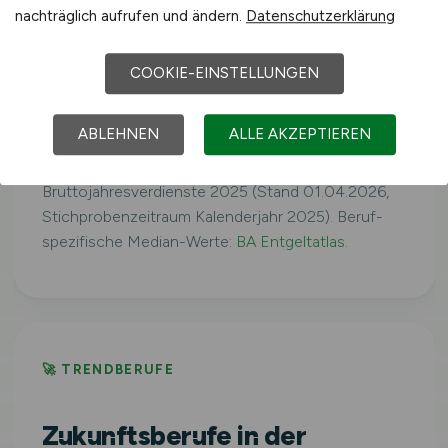
Westdeutschland
nachträglich aufrufen und ändern.
Datenschutzerklärung
41.079 €/Jahr
COOKIE-EINSTELLUNGEN
Ostdeutschland
39.160 €/Jahr
ABLEHNEN
ALLE AKZEPTIEREN
Quelle: Statistisches Bundesamt,
Bruttojahresverdienste 2025 (Stand 01.04.2026,
Stichprobenzeitraum Kalenderjahr 2025). Beruf-
spezifische Median-Werte:
BA Entgeltatlas
.
🚀 TRENDBERUFE
Zukunftsberufe in der