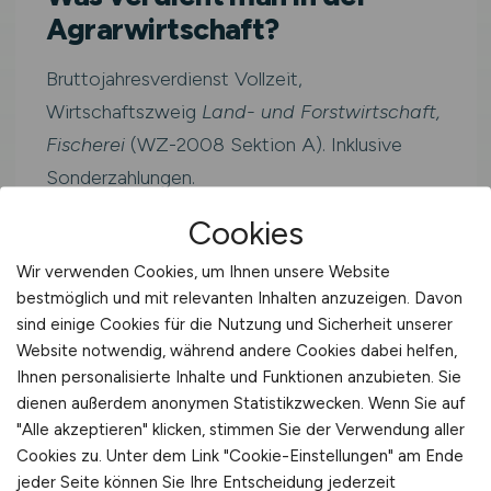
Agrarwirtschaft?
Bruttojahresverdienst Vollzeit,
Wirtschaftszweig
Land- und Forstwirtschaft,
Fischerei
(WZ-2008 Sektion A). Inklusive
Sonderzahlungen.
Cookies
Westdeutschlan
≈ 3.423
Wir verwenden Cookies, um Ihnen unsere Website
41.079
d
€/Monat
bestmöglich und mit relevanten Inhalten anzuzeigen. Davon
€/Jahr
sind einige Cookies für die Nutzung und Sicherheit unserer
Website notwendig, während andere Cookies dabei helfen,
Ihnen personalisierte Inhalte und Funktionen anzubieten. Sie
Deutschland
dienen außerdem anonymen Statistikzwecken. Wenn Sie auf
40.425 €/Jahr
"Alle akzeptieren" klicken, stimmen Sie der Verwendung aller
Cookies zu. Unter dem Link "Cookie-Einstellungen" am Ende
jeder Seite können Sie Ihre Entscheidung jederzeit