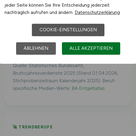
jeder Seite können Sie Ihre Entscheidung jederzeit
nachträglich aufrufen und ändern.
Datenschutzerklärung
Westdeutschland
41.079 €/Jahr
COOKIE-EINSTELLUNGEN
Ostdeutschland
39.160 €/Jahr
ABLEHNEN
ALLE AKZEPTIEREN
Quelle: Statistisches Bundesamt,
Bruttojahresverdienste 2025 (Stand 01.04.2026,
Stichprobenzeitraum Kalenderjahr 2025). Beruf-
spezifische Median-Werte:
BA Entgeltatlas
.
🚀 TRENDBERUFE