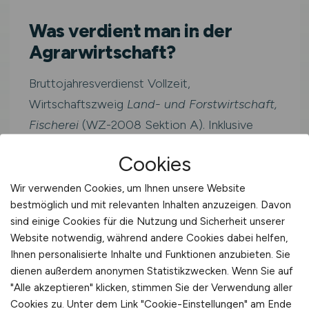
Was verdient man in der
Agrarwirtschaft?
Bruttojahresverdienst Vollzeit,
Wirtschaftszweig
Land- und Forstwirtschaft,
Fischerei
(WZ-2008 Sektion A). Inklusive
Sonderzahlungen.
Cookies
Wir verwenden Cookies, um Ihnen unsere Website
Westdeutschlan
≈ 3.423
bestmöglich und mit relevanten Inhalten anzuzeigen. Davon
41.079
d
€/Monat
sind einige Cookies für die Nutzung und Sicherheit unserer
€/Jahr
Website notwendig, während andere Cookies dabei helfen,
Ihnen personalisierte Inhalte und Funktionen anzubieten. Sie
dienen außerdem anonymen Statistikzwecken. Wenn Sie auf
Deutschland
"Alle akzeptieren" klicken, stimmen Sie der Verwendung aller
40.425 €/Jahr
Cookies zu. Unter dem Link "Cookie-Einstellungen" am Ende