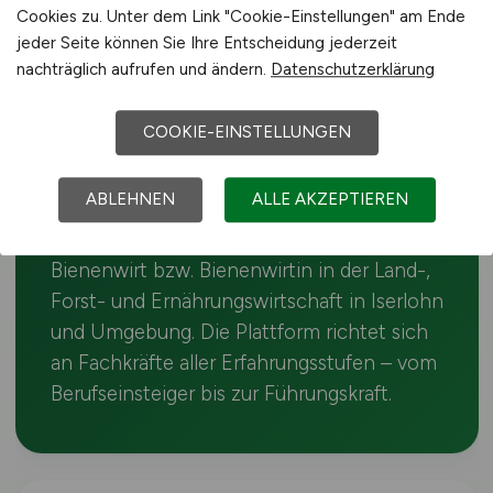
Iserlohn
Cookies zu. Unter dem Link "Cookie-Einstellungen" am Ende
jeder Seite können Sie Ihre Entscheidung jederzeit
Das Bundesland Nordrhein-Westfalen ist
nachträglich aufrufen und ändern.
Datenschutzerklärung
geprägt von Schweinehaltung, Gartenbau
und Lebensmittelindustrie – und in Iserlohn
COOKIE-EINSTELLUNGEN
suchen Betriebe nach Bienenwirt-
Fachkräften für verschiedene
ABLEHNEN
ALLE AKZEPTIEREN
Einsatzbereiche. Auf dieser Seite findest du
täglich aktualisierte Stellenangebote als
Bienenwirt bzw. Bienenwirtin in der Land-,
Forst- und Ernährungswirtschaft in Iserlohn
und Umgebung. Die Plattform richtet sich
an Fachkräfte aller Erfahrungsstufen – vom
Berufseinsteiger bis zur Führungskraft.