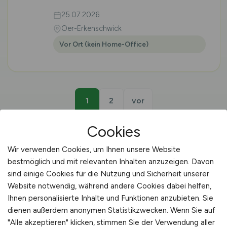
25.07.2026
Oer-Erkenschwick
Vor Ort (kein Home-Office)
1
2
vor
Cookies
Wir verwenden Cookies, um Ihnen unsere Website
bestmöglich und mit relevanten Inhalten anzuzeigen. Davon
🐝 BIENENWIRT · ISERLOHN
sind einige Cookies für die Nutzung und Sicherheit unserer
Website notwendig, während andere Cookies dabei helfen,
Bienenwirt bzw.
Ihnen personalisierte Inhalte und Funktionen anzubieten. Sie
Bienenwirtin – Jobs in
dienen außerdem anonymen Statistikzwecken. Wenn Sie auf
"Alle akzeptieren" klicken, stimmen Sie der Verwendung aller