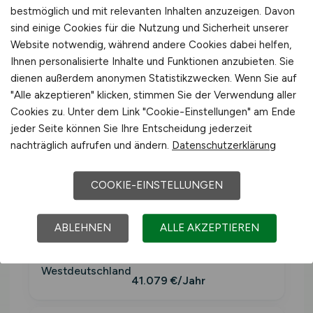
Bruttojahresverdienst Vollzeit,
bestmöglich und mit relevanten Inhalten anzuzeigen. Davon
Wirtschaftszweig
Land- und Forstwirtschaft,
sind einige Cookies für die Nutzung und Sicherheit unserer
Website notwendig, während andere Cookies dabei helfen,
Fischerei
(WZ-2008 Sektion A). Inklusive
Ihnen personalisierte Inhalte und Funktionen anzubieten. Sie
Sonderzahlungen.
dienen außerdem anonymen Statistikzwecken. Wenn Sie auf
"Alle akzeptieren" klicken, stimmen Sie der Verwendung aller
Cookies zu. Unter dem Link "Cookie-Einstellungen" am Ende
Westdeutschlan
≈ 3.423
jeder Seite können Sie Ihre Entscheidung jederzeit
41.079
d
€/Monat
nachträglich aufrufen und ändern.
Datenschutzerklärung
€/Jahr
COOKIE-EINSTELLUNGEN
Deutschland
40.425 €/Jahr
ABLEHNEN
ALLE AKZEPTIEREN
Westdeutschland
41.079 €/Jahr