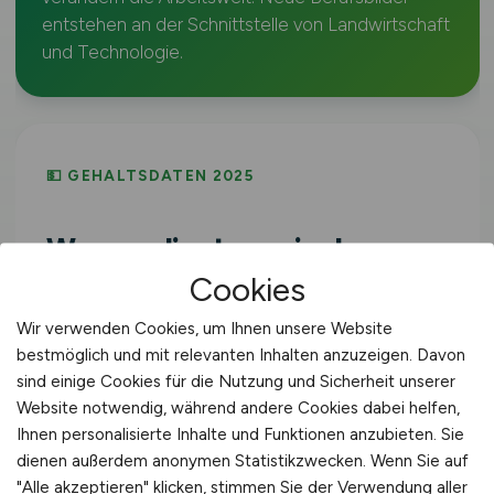
entstehen an der Schnittstelle von Landwirtschaft
und Technologie.
💵 GEHALTSDATEN 2025
Was verdient man in der
Agrarwirtschaft?
Cookies
Wir verwenden Cookies, um Ihnen unsere Website
Bruttojahresverdienst Vollzeit,
bestmöglich und mit relevanten Inhalten anzuzeigen. Davon
Wirtschaftszweig
Land- und Forstwirtschaft,
sind einige Cookies für die Nutzung und Sicherheit unserer
Fischerei
(WZ-2008 Sektion A). Inklusive
Website notwendig, während andere Cookies dabei helfen,
Sonderzahlungen.
Ihnen personalisierte Inhalte und Funktionen anzubieten. Sie
dienen außerdem anonymen Statistikzwecken. Wenn Sie auf
"Alle akzeptieren" klicken, stimmen Sie der Verwendung aller