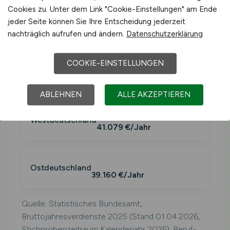
Cookies zu. Unter dem Link "Cookie-Einstellungen" am Ende
Westdeutschlan
≈ 3.423
41.079
jeder Seite können Sie Ihre Entscheidung jederzeit
d
€/Monat
€/Jahr
nachträglich aufrufen und ändern.
Datenschutzerklärung
COOKIE-EINSTELLUNGEN
Deutschland
40.425 €/Jahr
ABLEHNEN
ALLE AKZEPTIEREN
Westdeutschland
41.079 €/Jahr
Ostdeutschland
39.160 €/Jahr
Quelle: Statistisches Bundesamt,
Bruttojahresverdienste 2025 (Stand 01.04.2026,
Stichprobenzeitraum Kalenderjahr 2025). Beruf-