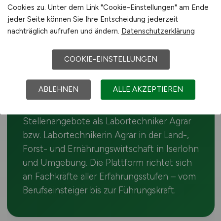
Iserlohn
Cookies zu. Unter dem Link "Cookie-Einstellungen" am Ende
jeder Seite können Sie Ihre Entscheidung jederzeit
Der Agrar-Arbeitsmarkt in Iserlohn bietet
nachträglich aufrufen und ändern.
Datenschutzerklärung
Chancen für Labortechniker Agrar-
Fachkräfte. Die regionale Betriebsstruktur in
COOKIE-EINSTELLUNGEN
Nordrhein-Westfalen umfasst
Schweinehaltung, Gartenbau und
ABLEHNEN
ALLE AKZEPTIEREN
Lebensmittelindustrie. Auf dieser Seite
findest du täglich aktualisierte
Stellenangebote als Labortechniker Agrar
bzw. Labortechnikerin Agrar in der Land-,
Forst- und Ernährungswirtschaft in Iserlohn
und Umgebung. Die Plattform richtet sich
an Fachkräfte aller Erfahrungsstufen – vom
Berufseinsteiger bis zur Führungskraft.