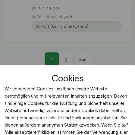
25.07.2026
Oer-Erkenschwick
Vor Ort (kein Home-Office)
1
2
vor
Cookies
Wir verwenden Cookies, um Ihnen unsere Website
bestmöglich und mit relevanten Inhalten anzuzeigen. Davon
🔬 LABORTECHNIKER AGRAR · ISERLOHN
sind einige Cookies für die Nutzung und Sicherheit unserer
Website notwendig, während andere Cookies dabei helfen,
Stellenangebote
Ihnen personalisierte Inhalte und Funktionen anzubieten. Sie
Labortechniker Agrar in
dienen außerdem anonymen Statistikzwecken. Wenn Sie auf
"Alle akzeptieren" klicken, stimmen Sie der Verwendung aller