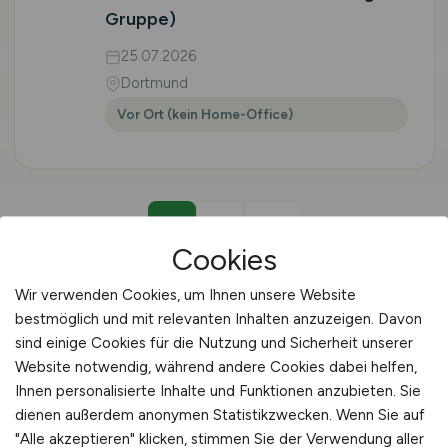
Gruppe)
25.07.2026
Dortmund
Vor Ort (kein Home-Office)
1
2
vor
Cookies
Wir verwenden Cookies, um Ihnen unsere Website
bestmöglich und mit relevanten Inhalten anzuzeigen. Davon
sind einige Cookies für die Nutzung und Sicherheit unserer
🚚 LOGISTIKER AGRAR · ISERLOHN
Website notwendig, während andere Cookies dabei helfen,
Ihnen personalisierte Inhalte und Funktionen anzubieten. Sie
Logistiker Agrar-Jobs in
dienen außerdem anonymen Statistikzwecken. Wenn Sie auf
"Alle akzeptieren" klicken, stimmen Sie der Verwendung aller