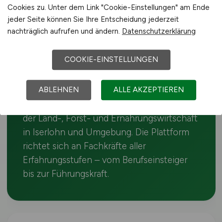
Iserlohn
Cookies zu. Unter dem Link "Cookie-Einstellungen" am Ende
jeder Seite können Sie Ihre Entscheidung jederzeit
Die Agrarwirtschaft rund um Iserlohn bietet
nachträglich aufrufen und ändern.
Datenschutzerklärung
Logistiker Agrar-Fachkräften Stellen in
verschiedenen Betriebstypen – vom
COOKIE-EINSTELLUNGEN
Familienhof bis zum größeren
Agrarunternehmen. Auf dieser Seite findest
ABLEHNEN
ALLE AKZEPTIEREN
du täglich aktualisierte Stellenangebote als
Logistiker Agrar bzw. Logistikerin Agrar in
der Land-, Forst- und Ernährungswirtschaft
in Iserlohn und Umgebung. Die Plattform
richtet sich an Fachkräfte aller
Erfahrungsstufen – vom Berufseinsteiger
bis zur Führungskraft.