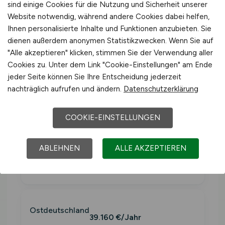
Fischerei
(WZ-2008 Sektion A). Inklusive
sind einige Cookies für die Nutzung und Sicherheit unserer
Website notwendig, während andere Cookies dabei helfen,
Sonderzahlungen.
Ihnen personalisierte Inhalte und Funktionen anzubieten. Sie
dienen außerdem anonymen Statistikzwecken. Wenn Sie auf
"Alle akzeptieren" klicken, stimmen Sie der Verwendung aller
Westdeutschlan
≈ 3.423
41.079
Cookies zu. Unter dem Link "Cookie-Einstellungen" am Ende
d
€/Monat
€/Jahr
jeder Seite können Sie Ihre Entscheidung jederzeit
nachträglich aufrufen und ändern.
Datenschutzerklärung
Deutschland
COOKIE-EINSTELLUNGEN
40.425 €/Jahr
ABLEHNEN
ALLE AKZEPTIEREN
Westdeutschland
41.079 €/Jahr
Ostdeutschland
39.160 €/Jahr