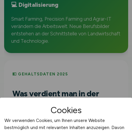
💻 Digitalisierung
Smart Farming, Precision Farming und Agrar-IT
verändern die Arbeitswelt. Neue Berufsbilder
entstehen an der Schnittstelle von Landwirtschaft
und Technologie.
💵 GEHALTSDATEN 2025
Was verdient man in der
Agrarwirtschaft?
Cookies
Bruttojahresverdienst Vollzeit,
Wir verwenden Cookies, um Ihnen unsere Website
Wirtschaftszweig
Land- und Forstwirtschaft,
bestmöglich und mit relevanten Inhalten anzuzeigen. Davon