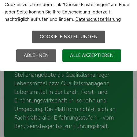
Lebensmittel-Jobs in
Cookies zu. Unter dem Link "Cookie-Einstellungen" am Ende
Iserlohn
jeder Seite können Sie Ihre Entscheidung jederzeit
nachträglich aufrufen und ändern.
Datenschutzerklärung
Rund um Iserlohn sind Betriebe auf
qualifizierte Qualitätsmanager
COOKIE-EINSTELLUNGEN
Lebensmittel-Kräfte angewiesen. Die
Agrarstruktur in Nordrhein-Westfalen
ABLEHNEN
ALLE AKZEPTIEREN
schafft entsprechende Nachfrage. Auf
dieser Seite findest du täglich aktualisierte
Stellenangebote als Qualitätsmanager
Lebensmittel bzw. Qualitätsmanagerin
Lebensmittel in der Land-, Forst- und
Ernährungswirtschaft in Iserlohn und
Umgebung. Die Plattform richtet sich an
Fachkräfte aller Erfahrungsstufen – vom
Berufseinsteiger bis zur Führungskraft.