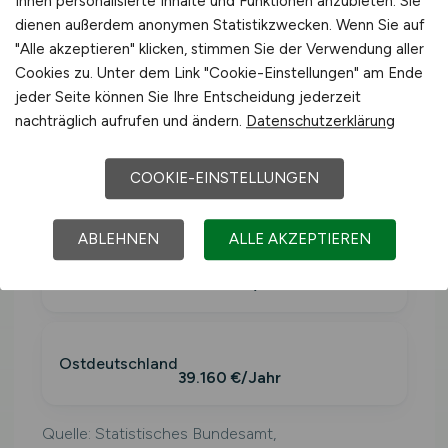
Ihnen personalisierte Inhalte und Funktionen anzubieten. Sie
dienen außerdem anonymen Statistikzwecken. Wenn Sie auf
"Alle akzeptieren" klicken, stimmen Sie der Verwendung aller
Westdeutschlan
≈ 3.423
41.079
Cookies zu. Unter dem Link "Cookie-Einstellungen" am Ende
d
€/Monat
jeder Seite können Sie Ihre Entscheidung jederzeit
€/Jahr
nachträglich aufrufen und ändern.
Datenschutzerklärung
Deutschland
COOKIE-EINSTELLUNGEN
40.425 €/Jahr
ABLEHNEN
ALLE AKZEPTIEREN
Westdeutschland
41.079 €/Jahr
Ostdeutschland
39.160 €/Jahr
Quelle: Statistisches Bundesamt,