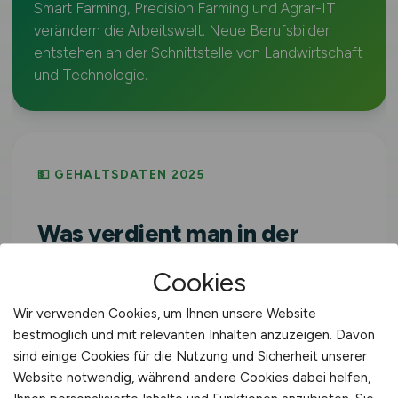
Smart Farming, Precision Farming und Agrar-IT
verändern die Arbeitswelt. Neue Berufsbilder
entstehen an der Schnittstelle von Landwirtschaft
und Technologie.
💵 GEHALTSDATEN 2025
Was verdient man in der
Agrarwirtschaft?
Cookies
Bruttojahresverdienst Vollzeit,
Wir verwenden Cookies, um Ihnen unsere Website
Wirtschaftszweig
Land- und Forstwirtschaft,
bestmöglich und mit relevanten Inhalten anzuzeigen. Davon
Fischerei
(WZ-2008 Sektion A). Inklusive
sind einige Cookies für die Nutzung und Sicherheit unserer
Website notwendig, während andere Cookies dabei helfen,
Sonderzahlungen.