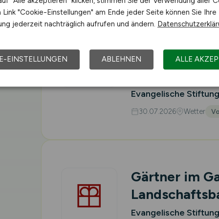
uf "Alle akzeptieren" klicken, stimmen Sie der Verwendung aller C
Link "Cookie-Einstellungen" am Ende jeder Seite können Sie Ihre
ng jederzeit nachträglich aufrufen und ändern.
Datenschutzerklä
Ausbilder im 
Landschafts
E-EINSTELLUNGEN
ABLEHNEN
ALLE AKZEP
Berufsbildun
Evangelische Stiftun
30.07.2026
Wetter
Vo
Gärtner im G
Landschafts
Evangelische Stiftun