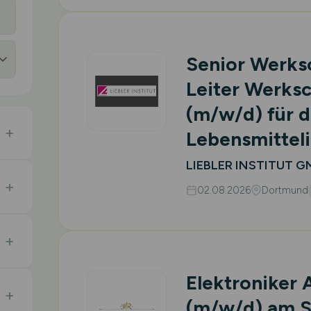
Senior Werksc
Leiter Werksc
(m/w/d)
für d
Lebensmitteli
LIEBLER INSTITUT 
02.08.2026
Dortmund
Elektroniker 
(m/w/d)
am S