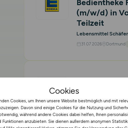
Bedientheke F
(m/w/d)
in Vo
Teilzeit
Lebensmittel Schäfer
31.07.2026
Dortmund
Verkäufer Fr
Cookies
(m/w/d)
nden Cookies, um Ihnen unsere Website bestmöglich und mit rele
REWE Dortmund SE &
nzuzeigen. Davon sind einige Cookies für die Nutzung und Sicherh
31.07.2026
Dortmund
otwendig, während andere Cookies dabei helfen, Ihnen personalisi
nd Funktionen anzubieten. Sie dienen außerdem anonymen Statisti