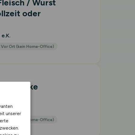
leisch / Wurst
llzeit oder
 e.K.
Vor Ort (kein Home-Office)
ischetheke
vanten
 Co. KG
eit unserer
Vor Ort (kein Home-Office)
erte
kzwecken.