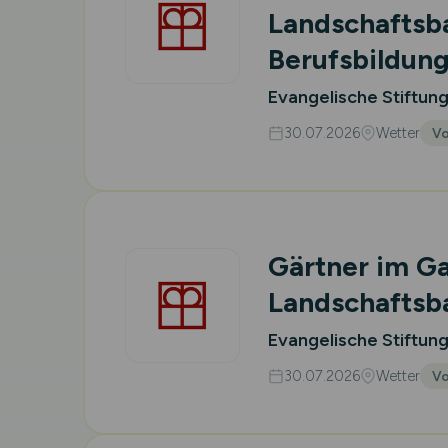
Landschafts
Berufsbildun
Evangelische Stiftun
30.07.2026
Wetter
Vo
Gärtner im G
Landschafts
Evangelische Stiftun
30.07.2026
Wetter
Vo