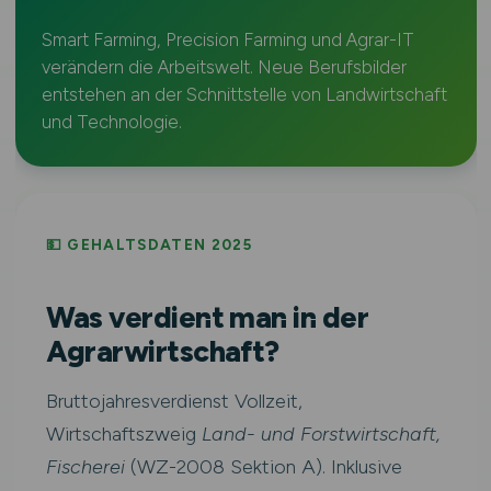
Smart Farming, Precision Farming und Agrar-IT
verändern die Arbeitswelt. Neue Berufsbilder
entstehen an der Schnittstelle von Landwirtschaft
und Technologie.
💵 GEHALTSDATEN 2025
Was verdient man in der
Agrarwirtschaft?
Bruttojahresverdienst Vollzeit,
Wirtschaftszweig
Land- und Forstwirtschaft,
Fischerei
(WZ-2008 Sektion A). Inklusive