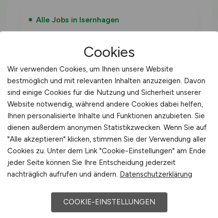
Alle Jobs in Isernhagen
Cookies
Agrarmanager deutschlandweit
Wir verwenden Cookies, um Ihnen unsere Website
bestmöglich und mit relevanten Inhalten anzuzeigen. Davon
Agrarmanager in Niedersachsen
sind einige Cookies für die Nutzung und Sicherheit unserer
Website notwendig, während andere Cookies dabei helfen,
Agrarmanager in Winsen (Luhe)
Ihnen personalisierte Inhalte und Funktionen anzubieten. Sie
dienen außerdem anonymen Statistikzwecken. Wenn Sie auf
"Alle akzeptieren" klicken, stimmen Sie der Verwendung aller
Agrarmanager in Varel
Cookies zu. Unter dem Link "Cookie-Einstellungen" am Ende
jeder Seite können Sie Ihre Entscheidung jederzeit
nachträglich aufrufen und ändern.
Datenschutzerklärung
Agrarmanager in Buxtehude
COOKIE-EINSTELLUNGEN