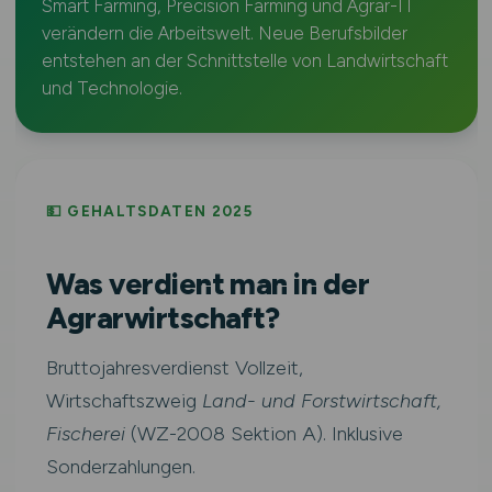
Smart Farming, Precision Farming und Agrar-IT
verändern die Arbeitswelt. Neue Berufsbilder
entstehen an der Schnittstelle von Landwirtschaft
und Technologie.
💵 GEHALTSDATEN 2025
Was verdient man in der
Agrarwirtschaft?
Bruttojahresverdienst Vollzeit,
Wirtschaftszweig
Land- und Forstwirtschaft,
Fischerei
(WZ-2008 Sektion A). Inklusive
Sonderzahlungen.