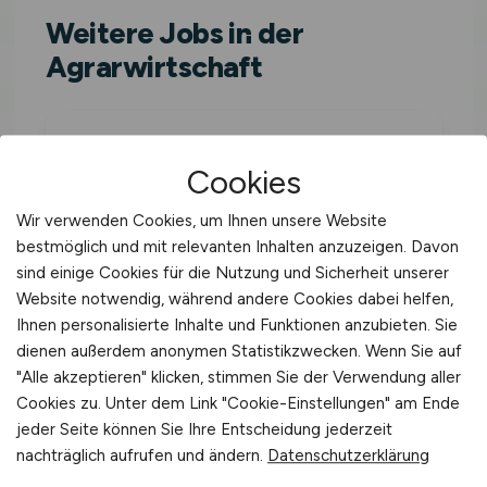
Weitere Jobs in der
Agrarwirtschaft
Alle Jobs in Isernhagen
Cookies
Stallbautechniker deutschlandweit
Wir verwenden Cookies, um Ihnen unsere Website
bestmöglich und mit relevanten Inhalten anzuzeigen. Davon
sind einige Cookies für die Nutzung und Sicherheit unserer
Stallbautechniker in Niedersachsen
Website notwendig, während andere Cookies dabei helfen,
Ihnen personalisierte Inhalte und Funktionen anzubieten. Sie
dienen außerdem anonymen Statistikzwecken. Wenn Sie auf
Stallbautechniker in Duderstadt
"Alle akzeptieren" klicken, stimmen Sie der Verwendung aller
Cookies zu. Unter dem Link "Cookie-Einstellungen" am Ende
Stallbautechniker in Georgsmarienhütte
jeder Seite können Sie Ihre Entscheidung jederzeit
nachträglich aufrufen und ändern.
Datenschutzerklärung