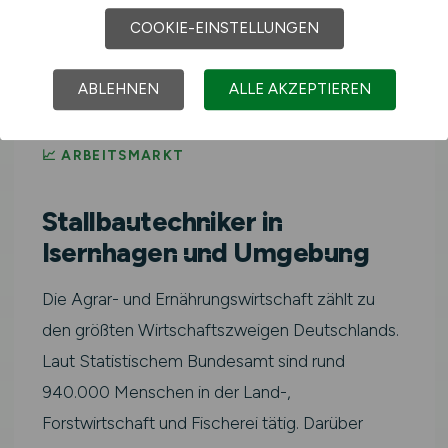
Stallbautechniker in Westoverledingen
COOKIE-EINSTELLUNGEN
ABLEHNEN
ALLE AKZEPTIEREN
📈 ARBEITSMARKT
Stallbautechniker in
Isernhagen und Umgebung
Die Agrar- und Ernährungswirtschaft zählt zu
den größten Wirtschaftszweigen Deutschlands.
Laut Statistischem Bundesamt sind rund
940.000 Menschen in der Land-,
Forstwirtschaft und Fischerei tätig. Darüber