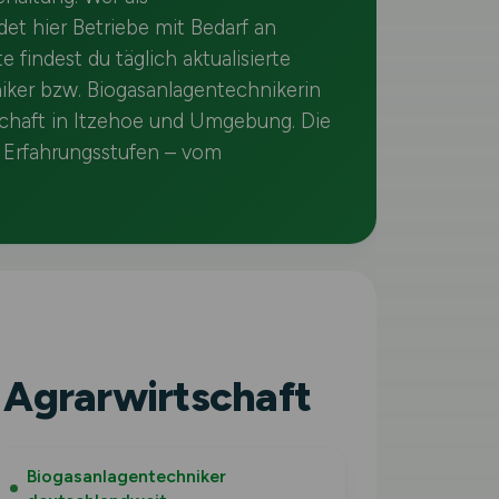
det hier Betriebe mit Bedarf an
e findest du täglich aktualisierte
iker bzw. Biogasanlagentechnikerin
schaft in Itzehoe und Umgebung. Die
er Erfahrungsstufen – vom
 Agrarwirtschaft
Biogasanlagentechniker