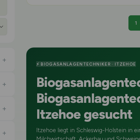
1
⚡ BIOGASANLAGENTECHNIKER · ITZEHOE
Biogasanlagente
Biogasanlagentec
Itzehoe gesucht
Itzehoe liegt in Schleswig-Holstein in 
Milchwirtschaft, Ackerbau und Schweine