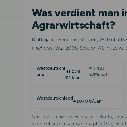
Was verdient man i
Agrarwirtschaft?
Bruttojahresverdienst Vollzeit, Wirtschaft
Fischerei
(WZ-2008 Sektion A). Inklusive 
Westdeutschl
≈ 3.423
41.079
and
€/Monat
€/Jahr
Westdeutschland
41.079 €/Jahr
Quelle: Statistisches Bundesamt, Bruttojahres
Stichprobenzeitraum Kalenderjahr 2025). Beru