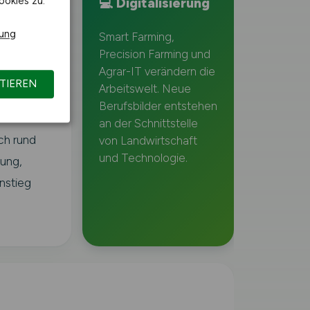
men,
ookies zu.
💻 Digitalisierung
ände
rung
Smart Farming,
tzehoe und
Precision Farming und
Agrar-IT verändern die
TIEREN
Arbeitswelt. Neue
t laut
Berufsbilder entstehen
ch hoch
an der Schnittstelle
ch rund
von Landwirtschaft
und Technologie.
dung,
nstieg