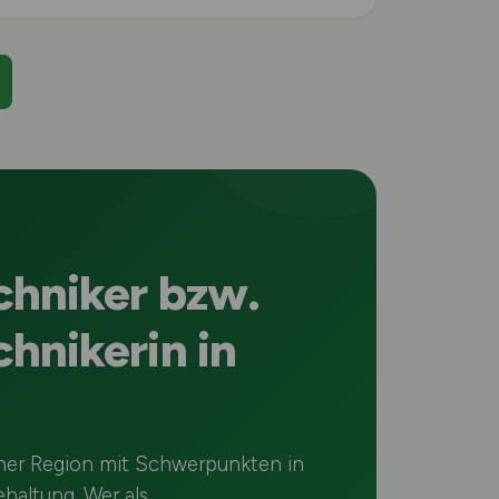
chniker bzw.
hnikerin in
einer Region mit Schwerpunkten in
haltung. Wer als