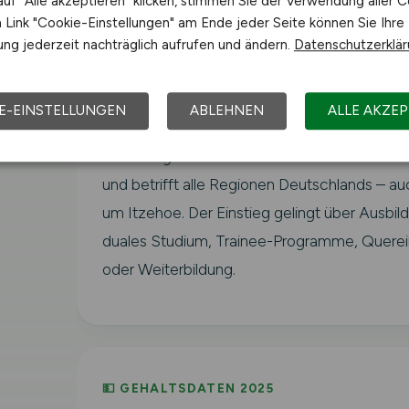
landwirtschaftliche Betriebe, Agrarunterneh
uf "Alle akzeptieren" klicken, stimmen Sie der Verwendung aller C
Link "Cookie-Einstellungen" am Ende jeder Seite können Sie Ihre
Genossenschaften, Beratungsdienste, Verb
ng jederzeit nachträglich aufrufen und ändern.
Datenschutzerklä
sowie Forschungs- und Prüfinstitutionen in I
der Region in Schleswig-Holstein.
E-EINSTELLUNGEN
ABLEHNEN
ALLE AKZEP
Der Fachkräftebedarf in der Landwirtschaft is
Bundesagentur für Arbeit überdurchschnittli
und betrifft alle Regionen Deutschlands – au
um Itzehoe. Der Einstieg gelingt über Ausbil
duales Studium, Trainee-Programme, Querei
oder Weiterbildung.
💵 GEHALTSDATEN 2025