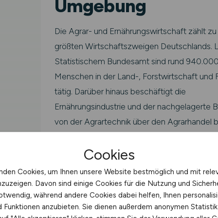
Umgebung
Die Agrar- und Ernährungswirtschaft zählt zu
größten Wirtschaftszweigen Deutschlands. 
Statistischem Bundesamt sind rund 940.00
Menschen in der Land-, Forstwirtschaft und F
tätig. Darüber hinaus beschäftigt die
Ernährungsindustrie und der nachgelagerte B
von der Agrartechnik über den Agrarhandel b
Lebensmittelverarbeitung – hunderttausend
Cookies
Fachkräfte.
nden Cookies, um Ihnen unsere Website bestmöglich und mit rele
Als Biogasanlagentechniker bzw.
nzuzeigen. Davon sind einige Cookies für die Nutzung und Sicherh
Biogasanlagentechnikerin arbeitest du im Ke
otwendig, während andere Cookies dabei helfen, Ihnen personalisi
der grünen Branche. Typische Einsatzfelder 
nd Funktionen anzubieten. Sie dienen außerdem anonymen Statisti