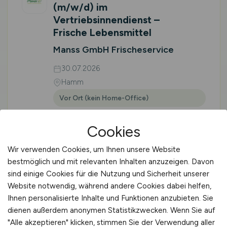
(m/w/d)
im
Vertriebsinnendienst –
Frische Lebensmittel
Manss GmbH Frischeservice
30.07.2026
Hamm
Vor Ort (kein Home-Office)
Cookies
Wir verwenden Cookies, um Ihnen unsere Website
1
2
3
vor
bestmöglich und mit relevanten Inhalten anzuzeigen. Davon
sind einige Cookies für die Nutzung und Sicherheit unserer
Website notwendig, während andere Cookies dabei helfen,
Ihnen personalisierte Inhalte und Funktionen anzubieten. Sie
dienen außerdem anonymen Statistikzwecken. Wenn Sie auf
"Alle akzeptieren" klicken, stimmen Sie der Verwendung aller
🌱 STELLENMARKT