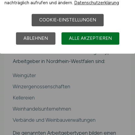
Typische Arbeitgeber in
nachträglich aufrufen und ändern.
Datenschutzerklärung
Kerpen und Umgebung
COOKIE-EINSTELLUNGEN
Der Arbeitsmarkt für Winzer in Kerpen wird von
unterschiedlichen Arbeitgebertypen geprägt. Je
ABLEHNEN
ALLE AKZEPTIEREN
nach Schwerpunkt und Qualifikation kommen
verschiedene Betriebsformen in Frage. Typische
Arbeitgeber in Nordrhein-Westfalen sind:
Weingüter
Winzergenossenschaften
Kellereien
Weinhandelsunternehmen
Verbände und Weinbauverwaltungen
Die genannten Arbeitgebertypen bilden einen