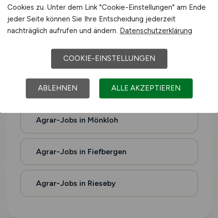
Cookies zu. Unter dem Link "Cookie-Einstellungen" am Ende
jeder Seite können Sie Ihre Entscheidung jederzeit
Agrar-Jobs in Tetenhusen
nachträglich aufrufen und ändern.
Datenschutzerklärung
Agrar-Jobs in Schwentinental
COOKIE-EINSTELLUNGEN
ABLEHNEN
ALLE AKZEPTIEREN
Agrar-Jobs in Osterrönfeld
Agrar-Jobs in Mönkloh
Agrar-Jobs in Fiefbergen
Agrar-Jobs in Rieseby