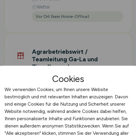
Wetter
Vor Ort (kein Home-Office)
Agrarbetriebswirt /
Teamleitung Ga-La und
Zierpflanzenbau
(m/w/d)
Cookies
Evangelische Stiftung Volmarstein
Wir verwenden Cookies, um Ihnen unsere Website
30.07.2026
bestmöglich und mit relevanten Inhalten anzuzeigen. Davon
sind einige Cookies für die Nutzung und Sicherheit unserer
Wetter
Website notwendig, während andere Cookies dabei helfen,
Vor Ort (kein Home-Office)
Ihnen personalisierte Inhalte und Funktionen anzubieten. Sie
dienen außerdem anonymen Statistikzwecken. Wenn Sie auf
"Alle akzeptieren" klicken, stimmen Sie der Verwendung aller