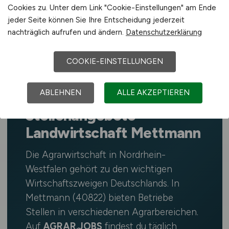
Cookies zu. Unter dem Link "Cookie-Einstellungen" am Ende
1
2
3
vor
jeder Seite können Sie Ihre Entscheidung jederzeit
nachträglich aufrufen und ändern.
Datenschutzerklärung
COOKIE-EINSTELLUNGEN
🌱 STELLENMARKT
ABLEHNEN
ALLE AKZEPTIEREN
Stellenangebote
Landwirtschaft Mettmann
Die Agrarwirtschaft in Nordrhein-
Westfalen gehört zu den wichtigen
Wirtschaftszweigen Deutschlands. In
Mettmann (40822) bieten Betriebe
Stellen in verschiedenen Agrarbereichen.
Auf
AGRAR.JOBS
findest du täglich