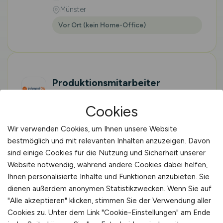
Münster
Vor Ort (kein Home-Office)
Produktionsmitarbeiter
Lebensmittel Rohware
(m/w/d)
in Seevetal
Cookies
jobnext24 GmbH
Wir verwenden Cookies, um Ihnen unsere Website
bestmöglich und mit relevanten Inhalten anzuzeigen. Davon
heute
sind einige Cookies für die Nutzung und Sicherheit unserer
Seevetal
Website notwendig, während andere Cookies dabei helfen,
Vor Ort (kein Home-Office)
Ihnen personalisierte Inhalte und Funktionen anzubieten. Sie
dienen außerdem anonymen Statistikzwecken. Wenn Sie auf
"Alle akzeptieren" klicken, stimmen Sie der Verwendung aller
Cookies zu. Unter dem Link "Cookie-Einstellungen" am Ende