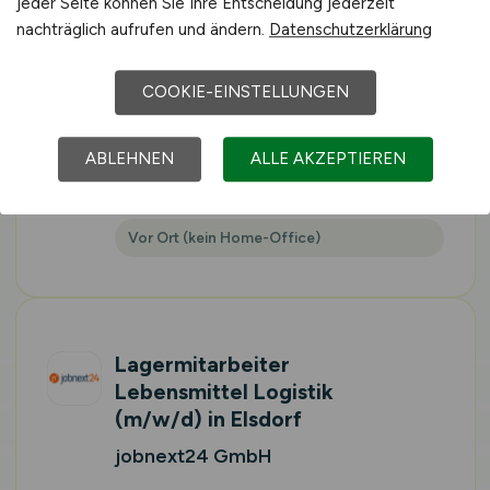
jeder Seite können Sie Ihre Entscheidung jederzeit
Produktionsmitarbeiter
nachträglich aufrufen und ändern.
Datenschutzerklärung
Lebensmittelbranche
(m/w/d)
in Stelle bei
COOKIE-EINSTELLUNGEN
Winsen
jobnext24 GmbH
ABLEHNEN
ALLE AKZEPTIEREN
heute
Stelle
Vor Ort (kein Home-Office)
Lagermitarbeiter
Lebensmittel Logistik
(m/w/d)
in Elsdorf
jobnext24 GmbH