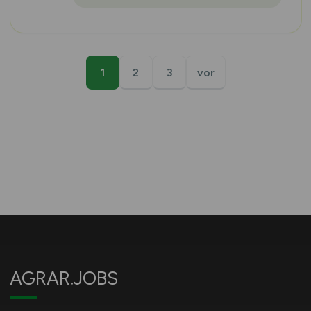
1
2
3
vor
AGRAR.JOBS