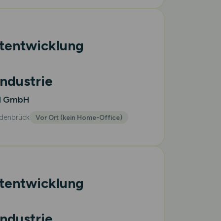
ktentwicklung
ndustrie
d GmbH
denbrück
Vor Ort (kein Home-Office)
ktentwicklung
ndustrie