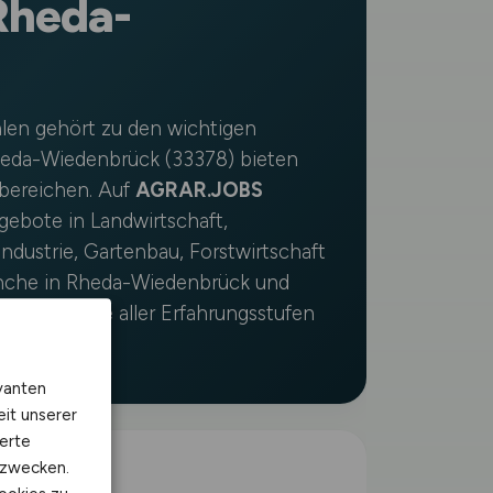
Rheda-
alen gehört zu den wichtigen
heda-Wiedenbrück (33378) bieten
rbereichen. Auf
AGRAR.JOBS
ngebote in Landwirtschaft,
ndustrie, Gartenbau, Forstwirtschaft
anche in Rheda-Wiedenbrück und
an Fachkräfte aller Erfahrungsstufen
raft.
vanten
eit unserer
erte
kzwecken.