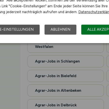
uf "Alle akzeptieren" klicken, stimmen Sie der Verwendung aller C
Link "Cookie-Einstellungen" am Ende jeder Seite können Sie Ihre
Agrar-Jobs in Rhe
ng jederzeit nachträglich aufrufen und ändern.
Datenschutzerklä
und Umgebung
E-EINSTELLUNGEN
ABLEHNEN
ALLE AKZEP
Alle Agrar-Jobs in Nordrhein-
Westfalen
Agrar-Jobs in Schlangen
Agrar-Jobs in Bielefeld
Agrar-Jobs in Altenbeken
Agrar-Jobs in Delbrück