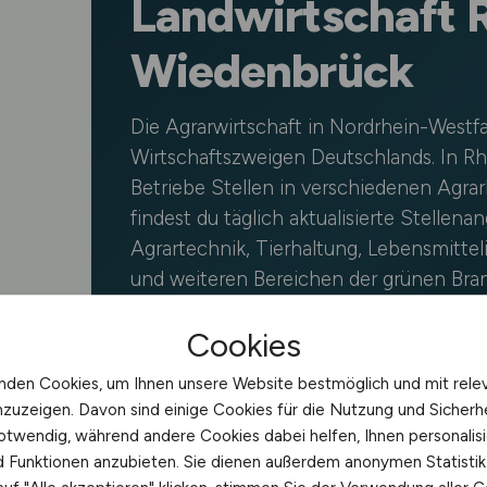
Landwirtschaft 
Wiedenbrück
Die Agrarwirtschaft in Nordrhein-Westf
Wirtschaftszweigen Deutschlands. In R
Betriebe Stellen in verschiedenen Agra
findest du täglich aktualisierte Stellena
Agrartechnik, Tierhaltung, Lebensmitteli
und weiteren Bereichen der grünen Br
Umgebung.
AGRAR.JOBS
richtet sich 
Cookies
– vom Berufseinsteiger bis zur Führungsk
nden Cookies, um Ihnen unsere Website bestmöglich und mit rele
nzuzeigen. Davon sind einige Cookies für die Nutzung und Sicherh
otwendig, während andere Cookies dabei helfen, Ihnen personalisi
nd Funktionen anzubieten. Sie dienen außerdem anonymen Statisti
📍 REGIONEN