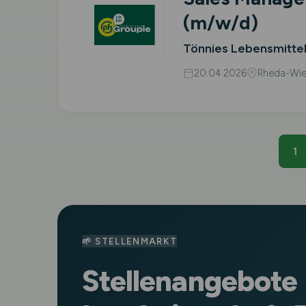
(m/w/d)
Tönnies Lebensmitte
20.04.2026
Rheda-Wie
1
🌱 STELLENMARKT
Stellenangebote