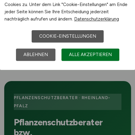
Cookies zu. Unter dem Link "Cookie-Einstellungen" am Ende
vor 3 Tagen
jeder Seite können Sie Ihre Entscheidung jederzeit
Wittenburg
nachträglich aufrufen und ändern.
Datenschutzerklärung
Vor Ort (kein Home-Office)
COOKIE-EINSTELLUNGEN
ABLEHNEN
ALLE AKZEPTIEREN
1
2
3
vor
PFLANZENSCHUTZBERATER · RHEINLAND-
PFALZ
Pflanzenschutzberater
bzw.