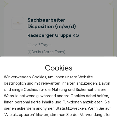
Sachbearbeiter
Disposition
(m/w/d)
Radeberger Gruppe KG
vor 3 Tagen
Berlin (Spree-Trans)
Vor Ort (kein Home-Office)
Cookies
Wir verwenden Cookies, um Ihnen unsere Website
bestmöglich und mit relevanten Inhalten anzuzeigen. Davon
sind einige Cookies für die Nutzung und Sicherheit unserer
Mitarbeiter
(m/w/d)
Website notwendig, während andere Cookies dabei helfen,
Logistikzentrum
Ihnen personalisierte Inhalte und Funktionen anzubieten. Sie
Dr. Oetker Tiefkühlprodukte
dienen außerdem anonymen Statistikzwecken. Wenn Sie auf
Wittenburg KG
"Alle akzeptieren" klicken, stimmen Sie der Verwendung aller