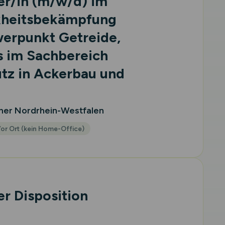
er/in
(m/w/d)
im
kheitsbekämpfung
erpunkt Getreide,
s im Sachbereich
tz in Ackerbau und
er Nordrhein-Westfalen
or Ort (kein Home-Office)
r Disposition