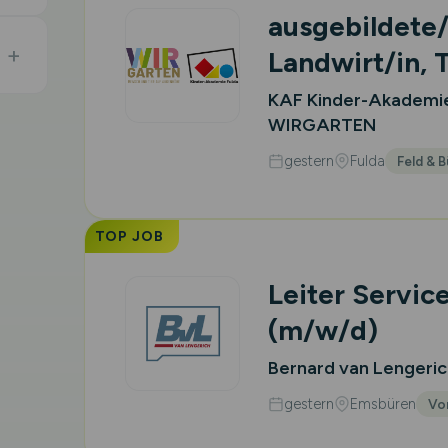
ausgebildete/
Landwirt/in, 
KAF Kinder-Akademi
WIRGARTEN
gestern
Fulda
Feld & 
TOP JOB
Leiter Servic
(m/w/d)
Bernard van Lengeri
gestern
Emsbüren
Vor