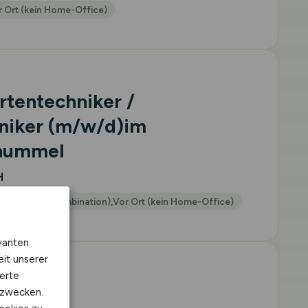
 Ort (kein Home-Office)
rtentechniker /
niker
(m/w/d)
im
hummel
H
Feld & Büro (Kombination),Vor Ort (kein Home-Office)
vanten
eit unserer
erte
m/w/d)
kzwecken.