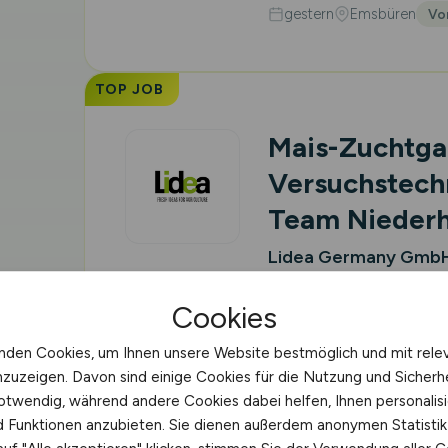
gestern
Emsbüren
Vor
TOP JOB
Mais-Zuchtga
Versuchstech
Team Nieder
Lidea Germany Gmb
gestern
Langenbach
Cookies
nden Cookies, um Ihnen unsere Website bestmöglich und mit rele
nzuzeigen. Davon sind einige Cookies für die Nutzung und Sicherh
otwendig, während andere Cookies dabei helfen, Ihnen personalisi
Mitarbeiter
(
nd Funktionen anzubieten. Sie dienen außerdem anonymen Statisti