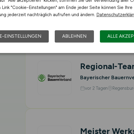
uf "Alle akzeptieren" klicken, stimmen Sie der Verwendung aller C
Maschinenrein
Link "Cookie-Einstellungen" am Ende jeder Seite können Sie Ihre
ng jederzeit nachträglich aufrufen und ändern.
Datenschutzerklä
Dr. Oetker Tiefkühlp
gestern
Wittlich
Vor O
E-EINSTELLUNGEN
ABLEHNEN
ALLE AKZEP
Regional-Tea
Bayerischer Bauernv
vor 2 Tagen
Regensbur
Meister Werk