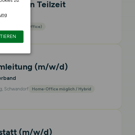
ookies zu.
igung in Teilzeit
rung
rodukte KG
rt (kein Home-Office)
TIEREN
mleitung
(m/w/d)
erband
g, Schwandorf
Home-Office möglich / Hybrid
statt
(m/w/d)