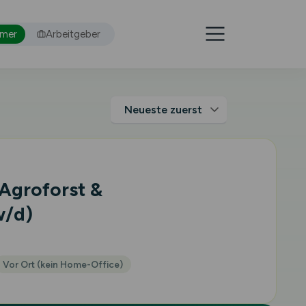
hmer
Arbeitgeber
 Agroforst &
w/d)
.
Vor Ort (kein Home-Office)