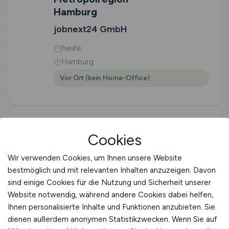
Hamburg
jobnext24 GmbH
heute
Hamburg
Vor Ort (kein Home-Office)
Cookies
Maschinenbediener
Verpackungstechnik
Wir verwenden Cookies, um Ihnen unsere Website
Lebensmittel
(m/w/d)
bestmöglich und mit relevanten Inhalten anzuzeigen. Davon
in der Metropolregion
sind einige Cookies für die Nutzung und Sicherheit unserer
Hamburg
Website notwendig, während andere Cookies dabei helfen,
jobnext24 GmbH
Ihnen personalisierte Inhalte und Funktionen anzubieten. Sie
dienen außerdem anonymen Statistikzwecken. Wenn Sie auf
heute