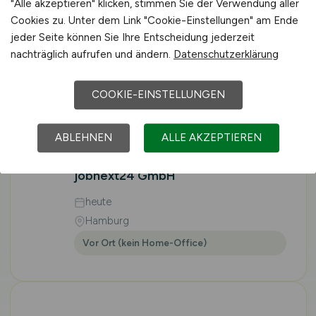
"Alle akzeptieren" klicken, stimmen Sie der Verwendung aller
Hamburg
Cookies zu. Unter dem Link "Cookie-Einstellungen" am Ende
Vor Ort (kein Home-Office)
jeder Seite können Sie Ihre Entscheidung jederzeit
nachträglich aufrufen und ändern.
Datenschutzerklärung
COOKIE-EINSTELLUNGEN
Kommissionierer
Lebensmittel Logistik
ABLEHNEN
ALLE AKZEPTIEREN
(m/w/d)
in Elsdorf
jobnext24 GmbH
heute
Hamburg
Vor Ort (kein Home-Office)