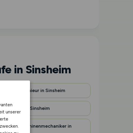
fe in Sinsheim
Agraringenieur in Sinsheim
vanten
Gärtner in Sinsheim
eit unserer
erte
Landmaschinenmechaniker in
kzwecken.
Sinsheim