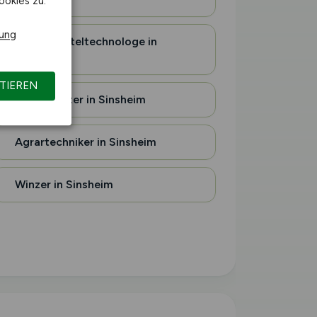
ookies zu.
rung
Lebensmitteltechnologe in
Sinsheim
TIEREN
Agrarberater in Sinsheim
Agrartechniker in Sinsheim
Winzer in Sinsheim