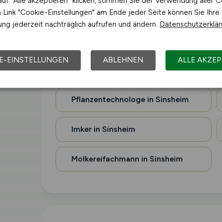
uf "Alle akzeptieren" klicken, stimmen Sie der Verwendung aller C
Link "Cookie-Einstellungen" am Ende jeder Seite können Sie Ihre
ng jederzeit nachträglich aufrufen und ändern.
Datenschutzerklä
Betriebsleiter Landwirtschaft in
Sinsheim
E-EINSTELLUNGEN
ABLEHNEN
ALLE AKZEP
Herdenmanager in Sinsheim
Pflanzentechnologe in Sinsheim
Imker in Sinsheim
Molkereifachmann in Sinsheim