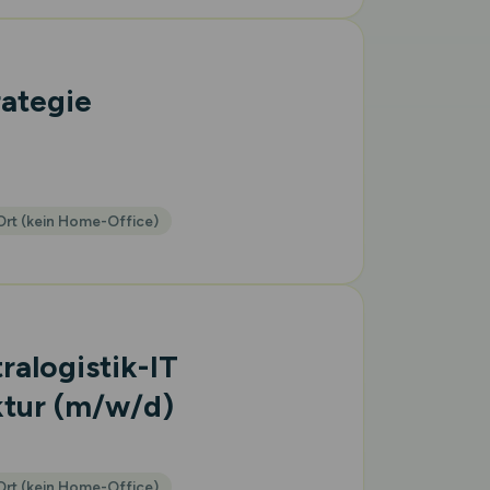
rategie
Ort (kein Home-Office)
ralogistik-IT
ktur
(m/w/d)
Ort (kein Home-Office)