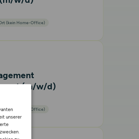
Ort (kein Home-Office)
nagement
iment
(m/w/d)
vanten
Ort (kein Home-Office)
eit unserer
erte
kzwecken.