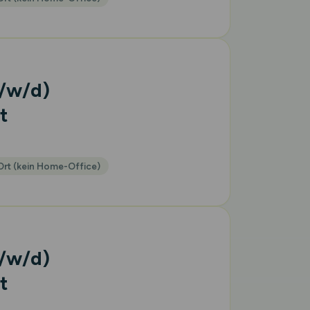
/w/d)
t
Ort (kein Home-Office)
/w/d)
t