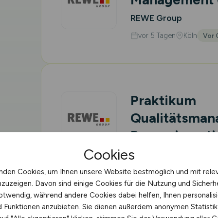
REWE Group
vor 5 Tagen
Köln
Vor 
Praktikum
Qualitätsma
Drogeriesort
Cookies
REWE Group
vor 5 Tagen
Köln
nden Cookies, um Ihnen unsere Website bestmöglich und mit rele
Vor 
nzuzeigen. Davon sind einige Cookies für die Nutzung und Sicherh
otwendig, während andere Cookies dabei helfen, Ihnen personalisi
nd Funktionen anzubieten. Sie dienen außerdem anonymen Statisti