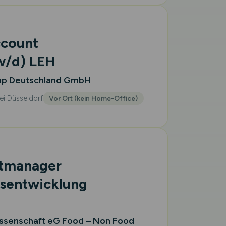
ccount
w/d)
LEH
up Deutschland GmbH
ei Düsseldorf
Vor Ort (kein Home-Office)
ktmanager
sentwicklung
ssenschaft eG Food – Non Food