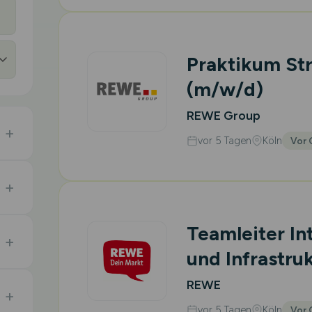
Praktikum St
(m/w/d)
REWE Group
vor 5 Tagen
Köln
Vor 
Teamleiter Int
und Infrastru
REWE
vor 5 Tagen
Köln
Vor 