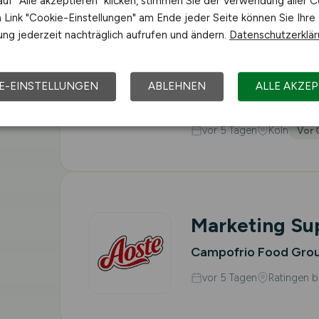
uf "Alle akzeptieren" klicken, stimmen Sie der Verwendung aller C
Link "Cookie-Einstellungen" am Ende jeder Seite können Sie Ihre
Werkstudent 
ng jederzeit nachträglich aufrufen und ändern.
Datenschutzerklä
Management -
Partners
(m/w
E-EINSTELLUNGEN
ABLEHNEN
ALLE AKZEP
REWE Group
vor 5 Tagen
Köln
Vor 
Marketing Su
Campofrio Food Gro
vor 5 Tagen
Ratingen b