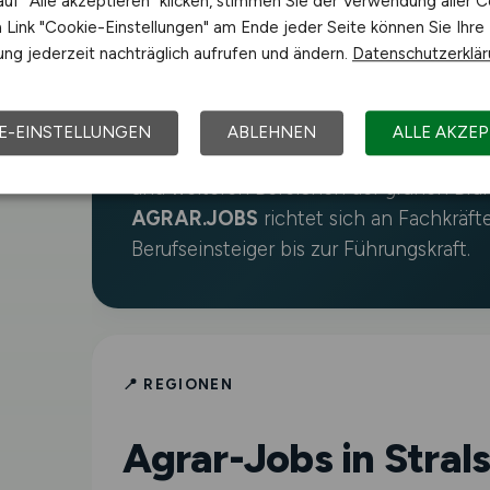
uf "Alle akzeptieren" klicken, stimmen Sie der Verwendung aller C
Link "Cookie-Einstellungen" am Ende jeder Seite können Sie Ihre
Rund um Stralsund ist die Landwirtschaf
ng jederzeit nachträglich aufrufen und ändern.
Datenschutzerklä
Region in Mecklenburg-Vorpommern ist
Großflächenlandwirtschaft, Ackerbau u
findest du täglich aktualisierte Stellena
E-EINSTELLUNGEN
ABLEHNEN
ALLE AKZEP
Agrartechnik, Tierhaltung, Lebensmitteli
und weiteren Bereichen der grünen Bra
AGRAR.JOBS
richtet sich an Fachkräft
Berufseinsteiger bis zur Führungskraft.
📍 REGIONEN
Agrar-Jobs in Stral