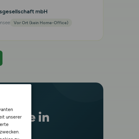
sgesellschaft mbH
ensee
Vor Ort (kein Home-Office)
vanten
ebote in
eit unserer
erte
kzwecken.