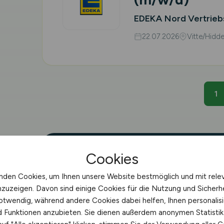
EDEKA Nord Vertrieb
22.07.2026
Vitte/Hidd
1
Cookies
🌱 STELLENMARKT
nden Cookies, um Ihnen unsere Website bestmöglich und mit rele
Agrar-Stellenang
nzuzeigen. Davon sind einige Cookies für die Nutzung und Sicherh
otwendig, während andere Cookies dabei helfen, Ihnen personalisi
Stralsund
nd Funktionen anzubieten. Sie dienen außerdem anonymen Statisti