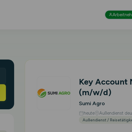
Arbeitne
Key Account
(m/w/d)
Sumi Agro
heute
Außendienst deut
Außendienst / Reisetätigk