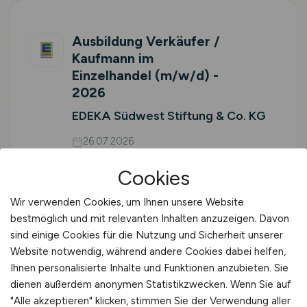
Ausbildung Verkäufer /
Kaufmann im
Einzelhandel
(m/w/d)
-
2026
EDEKA Südwest Stiftung & Co. KG
26.07.2026
Bad Dürkheim, Haßloch, Frankenthal, Speyer,
Cookies
Dirmstein, Freinsheim, Mutterstadt
Vor Ort (kein Home-Office)
Wir verwenden Cookies, um Ihnen unsere Website
bestmöglich und mit relevanten Inhalten anzuzeigen. Davon
sind einige Cookies für die Nutzung und Sicherheit unserer
Website notwendig, während andere Cookies dabei helfen,
Ihnen personalisierte Inhalte und Funktionen anzubieten. Sie
1
2
3
vor
dienen außerdem anonymen Statistikzwecken. Wenn Sie auf
"Alle akzeptieren" klicken, stimmen Sie der Verwendung aller