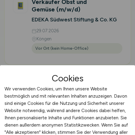
Verkäufer Obst und
Gemüse
(m/w/d)
EDEKA Südwest Stiftung & Co. KG
29.07.2026
Köngen
Vor Ort (kein Home-Office)
Cookies
1
2
3
vor
Wir verwenden Cookies, um Ihnen unsere Website
bestmöglich und mit relevanten Inhalten anzuzeigen. Davon
sind einige Cookies für die Nutzung und Sicherheit unserer
Website notwendig, während andere Cookies dabei helfen,
Ihnen personalisierte Inhalte und Funktionen anzubieten. Sie
🌱 STELLENMARKT
dienen außerdem anonymen Statistikzwecken. Wenn Sie auf
"Alle akzeptieren" klicken, stimmen Sie der Verwendung aller