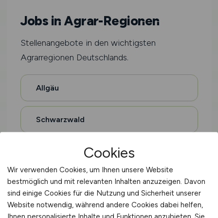
Jobs in Agrar-Regionen
Stellenangebote in den wichtigsten
Agrarregionen Deutschlands.
Allgäu
Schwarzwald
Cookies
Bodensee
Wir verwenden Cookies, um Ihnen unsere Website
bestmöglich und mit relevanten Inhalten anzuzeigen. Davon
Münsterland
sind einige Cookies für die Nutzung und Sicherheit unserer
Website notwendig, während andere Cookies dabei helfen,
Ostfriesland
Ihnen personalisierte Inhalte und Funktionen anzubieten. Sie