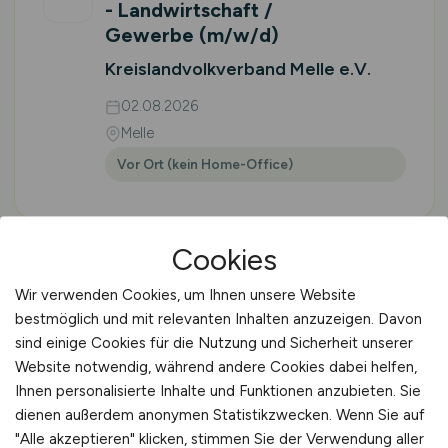
- Landwirtschaft /
Gewerbe
(m/w/d)
Kreislandvolkverband Melle e.V.
02.08.2026
Melle
Vor Ort (kein Home-Office)
Cookies
1
2
3
vor
Wir verwenden Cookies, um Ihnen unsere Website
bestmöglich und mit relevanten Inhalten anzuzeigen. Davon
sind einige Cookies für die Nutzung und Sicherheit unserer
Website notwendig, während andere Cookies dabei helfen,
Ihnen personalisierte Inhalte und Funktionen anzubieten. Sie
🌱 STELLENMARKT
dienen außerdem anonymen Statistikzwecken. Wenn Sie auf
"Alle akzeptieren" klicken, stimmen Sie der Verwendung aller