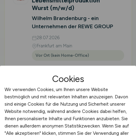
Lebensmittelproduktion
Wurst
(m/w/d)
Wilhelm Brandenburg - ein
Unternehmen der REWE GROUP
28.07.2026
Frankfurt am Main
Vor Ort (kein Home-Office)
Cookies
1
2
3
vor
Wir verwenden Cookies, um Ihnen unsere Website
bestmöglich und mit relevanten Inhalten anzuzeigen. Davon
sind einige Cookies für die Nutzung und Sicherheit unserer
Website notwendig, während andere Cookies dabei helfen,
Ihnen personalisierte Inhalte und Funktionen anzubieten. Sie
dienen außerdem anonymen Statistikzwecken. Wenn Sie auf
🌱 STELLENMARKT
"Alle akzeptieren" klicken, stimmen Sie der Verwendung aller