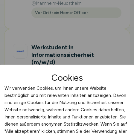
Mannheim-Neuostheim
Vor Ort (kein Home-Office)
Werkstudent:in
Informationssicherheit
(m/w/d)
EDEKA IT Stiftung & Co. OHG
Cookies
23.07.2026
Wir verwenden Cookies, um Ihnen unsere Website
Mannheim
bestmöglich und mit relevanten Inhalten anzuzeigen. Davon
Vor Ort (kein Home-Office)
sind einige Cookies für die Nutzung und Sicherheit unserer
Website notwendig, während andere Cookies dabei helfen,
Ihnen personalisierte Inhalte und Funktionen anzubieten. Sie
dienen außerdem anonymen Statistikzwecken. Wenn Sie auf
"Alle akzeptieren" klicken, stimmen Sie der Verwendung aller