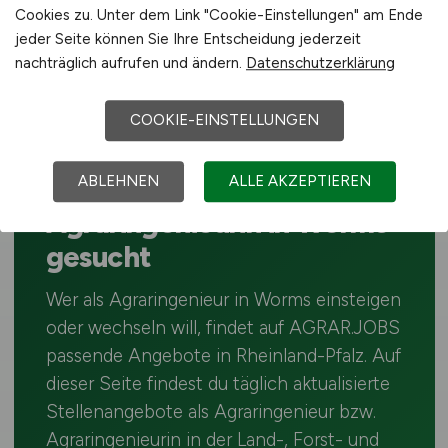
1
2
vor
Cookies zu. Unter dem Link "Cookie-Einstellungen" am Ende
jeder Seite können Sie Ihre Entscheidung jederzeit
nachträglich aufrufen und ändern.
Datenschutzerklärung
COOKIE-EINSTELLUNGEN
🎓 AGRARINGENIEUR · WORMS
ABLEHNEN
ALLE AKZEPTIEREN
Agraringenieur bzw.
Agraringenieurin in Worms
gesucht
Wer als Agraringenieur in Worms einsteigen
oder wechseln will, findet auf AGRAR.JOBS
passende Angebote in Rheinland-Pfalz. Auf
dieser Seite findest du täglich aktualisierte
Stellenangebote als Agraringenieur bzw.
Agraringenieurin in der Land-, Forst- und