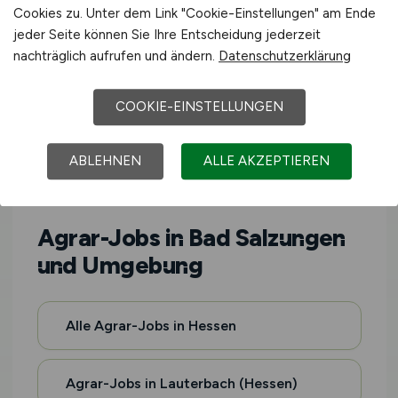
Cookies zu. Unter dem Link "Cookie-Einstellungen" am Ende
Umgebung.
AGRAR.JOBS
richtet sich an
jeder Seite können Sie Ihre Entscheidung jederzeit
Fachkräfte aller Erfahrungsstufen – vom
nachträglich aufrufen und ändern.
Datenschutzerklärung
Berufseinsteiger bis zur Führungskraft.
COOKIE-EINSTELLUNGEN
ABLEHNEN
ALLE AKZEPTIEREN
📍 REGIONEN
Agrar-Jobs in Bad Salzungen
und Umgebung
Alle Agrar-Jobs in Hessen
Agrar-Jobs in Lauterbach (Hessen)