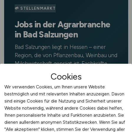
🌱 STELLENMARKT
Jobs in der Agrarbranche
in Bad Salzungen
Bad Salzungen liegt in Hessen – einer
Region, die von Pflanzenbau, Weinbau und
Milchwirtschaft geprägt ist. Fachkräfte
finden hier Stellen in Landwirtschaft,
Cookies
Agrartechnik und Lebensmittelwirtschaft.
Wir verwenden Cookies, um Ihnen unsere Website
Auf
AGRAR.JOBS
findest du täglich
bestmöglich und mit relevanten Inhalten anzuzeigen. Davon
aktualisierte Stellenangebote in
sind einige Cookies für die Nutzung und Sicherheit unserer
Landwirtschaft, Agrartechnik, Tierhaltung,
Website notwendig, während andere Cookies dabei helfen,
Lebensmittelindustrie, Gartenbau,
Ihnen personalisierte Inhalte und Funktionen anzubieten. Sie
Forstwirtschaft und weiteren Bereichen
dienen außerdem anonymen Statistikzwecken. Wenn Sie auf
der grünen Branche in Bad Salzungen und
"Alle akzeptieren" klicken, stimmen Sie der Verwendung aller