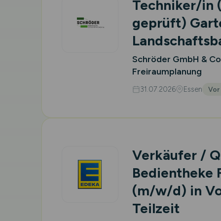
Techniker/in (
geprüft) Gart
Landschafts
Schröder GmbH & Co.K
Freiraumplanung
31.07.2026
Essen
Vor
Verkäufer / Q
Bedientheke F
(m/w/d)
in Vo
Teilzeit