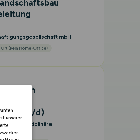
Landschaftsbau
eleitung
häftigungsgesellschaft mbH
 Ort (kein Home-Office)
staatlich
en- und
bau
(m/w/d)
vanten
eit unserer
G Interdisziplinäre
erte
kzwecken.