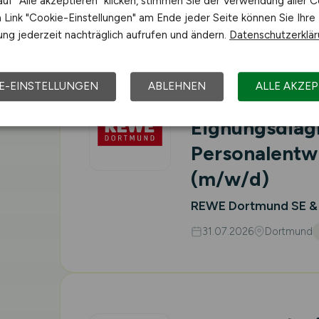
uf "Alle akzeptieren" klicken, stimmen Sie der Verwendung aller C
31.07.2026
Essen
Vor
Link "Cookie-Einstellungen" am Ende jeder Seite können Sie Ihre
ng jederzeit nachträglich aufrufen und ändern.
Datenschutzerklä
E-EINSTELLUNGEN
ABLEHNEN
ALLE AKZEP
Referent
Eignungsdiag
Personalentw
(m/w/d)
REWE Dortmund SE &
31.07.2026
Dortmund