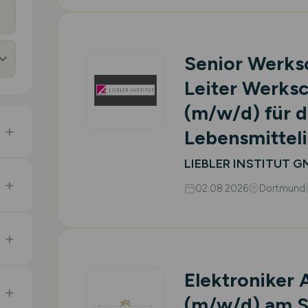
Senior Werksc
Leiter Werksc
(m/w/d)
für d
Lebensmitteli
LIEBLER INSTITUT 
02.08.2026
Dortmund
Elektroniker 
(m/w/d)
am S