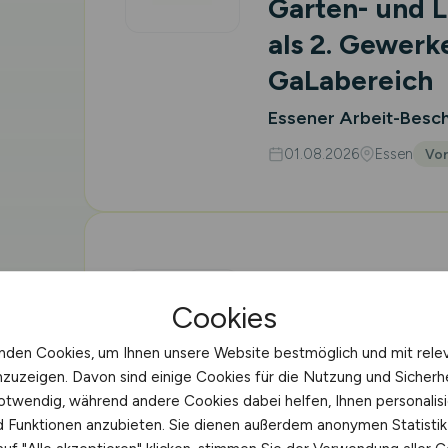
Garten- und 
als 2. Gewerk
GaLabereich
Essener Arbeit-Besc
01.08.2026
Essen
Vor
Techniker/in (
Cookies
geprüft) Gart
Landschafts
nden Cookies, um Ihnen unsere Website bestmöglich und mit rele
nzuzeigen. Davon sind einige Cookies für die Nutzung und Sicherh
Schröder GmbH & Co.K
otwendig, während andere Cookies dabei helfen, Ihnen personalisi
Freiraumplanung
nd Funktionen anzubieten. Sie dienen außerdem anonymen Statisti