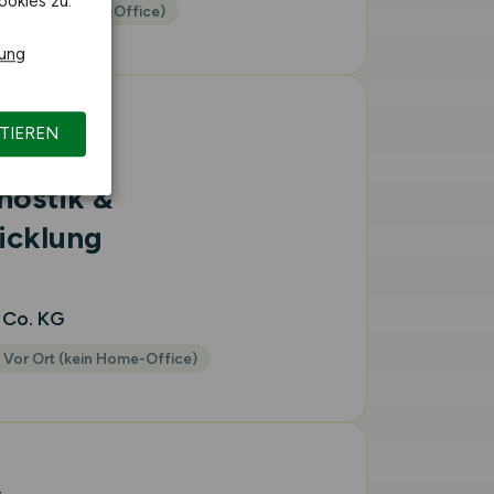
ookies zu.
 Ort (kein Home-Office)
rung
TIEREN
nostik &
icklung
 Co. KG
Vor Ort (kein Home-Office)