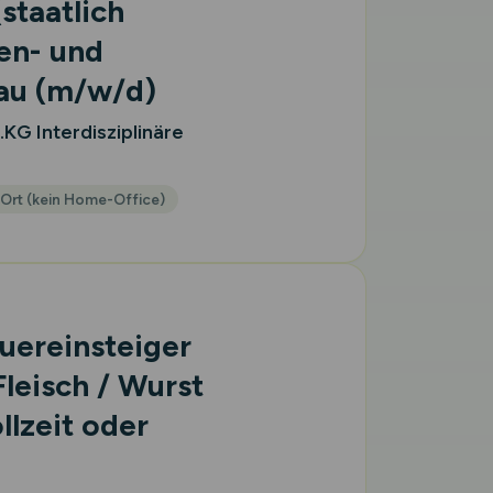
staatlich
en- und
bau
(m/w/d)
G Interdisziplinäre
 Ort (kein Home-Office)
uereinsteiger
leisch / Wurst
llzeit oder