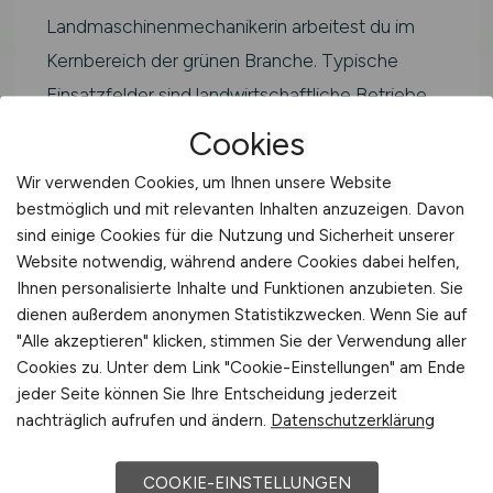
Landmaschinenmechanikerin arbeitest du im
Kernbereich der grünen Branche. Typische
Einsatzfelder sind landwirtschaftliche Betriebe,
Agrarunternehmen, Genossenschaften,
Cookies
Beratungsdienste, Verbände sowie Forschungs-
Wir verwenden Cookies, um Ihnen unsere Website
und Prüfinstitutionen in Andernach und der
bestmöglich und mit relevanten Inhalten anzuzeigen. Davon
Region in Rheinland-Pfalz.
sind einige Cookies für die Nutzung und Sicherheit unserer
Website notwendig, während andere Cookies dabei helfen,
Der Fachkräftebedarf in der Landwirtschaft ist
Ihnen personalisierte Inhalte und Funktionen anzubieten. Sie
laut Bundesagentur für Arbeit
dienen außerdem anonymen Statistikzwecken. Wenn Sie auf
"Alle akzeptieren" klicken, stimmen Sie der Verwendung aller
überdurchschnittlich hoch und betrifft alle
Cookies zu. Unter dem Link "Cookie-Einstellungen" am Ende
Regionen Deutschlands – auch rund um
jeder Seite können Sie Ihre Entscheidung jederzeit
Andernach. Der Einstieg gelingt über Ausbildung,
nachträglich aufrufen und ändern.
Datenschutzerklärung
duales Studium, Trainee-Programme,
COOKIE-EINSTELLUNGEN
Quereinstieg oder Weiterbildung.