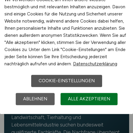
bestmöglich und mit relevanten Inhalten anzuzeigen. Davon
Der Fachkräftebedarf in der Landwirtschaft ist
sind einige Cookies für die Nutzung und Sicherheit unserer
laut Bundesagentur für Arbeit
Website notwendig, während andere Cookies dabei helfen,
überdurchschnittlich hoch und betrifft alle
Ihnen personalisierte Inhalte und Funktionen anzubieten. Sie
dienen außerdem anonymen Statistikzwecken. Wenn Sie auf
Regionen Deutschlands – auch rund um
"Alle akzeptieren" klicken, stimmen Sie der Verwendung aller
Andernach. Der Einstieg gelingt über Ausbildung,
Cookies zu. Unter dem Link "Cookie-Einstellungen" am Ende
duales Studium, Trainee-Programme,
jeder Seite können Sie Ihre Entscheidung jederzeit
Quereinstieg oder Weiterbildung.
nachträglich aufrufen und ändern.
Datenschutzerklärung
COOKIE-EINSTELLUNGEN
ABLEHNEN
ALLE AKZEPTIEREN
📥 Fachkräftemangel
Landwirtschaft, Tierhaltung und
Lebensmittelindustrie suchen bundesweit
qualifizierte Fachkräfte. Die Nachfrage übersteigt