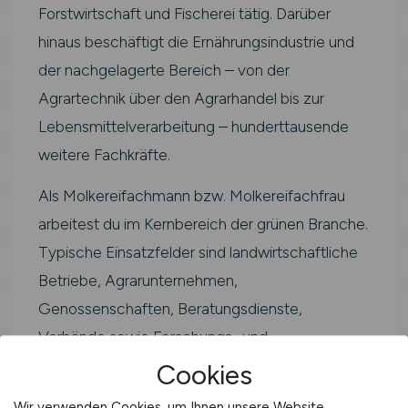
Forstwirtschaft und Fischerei tätig. Darüber
hinaus beschäftigt die Ernährungsindustrie und
der nachgelagerte Bereich – von der
Agrartechnik über den Agrarhandel bis zur
Lebensmittelverarbeitung – hunderttausende
weitere Fachkräfte.
Als Molkereifachmann bzw. Molkereifachfrau
arbeitest du im Kernbereich der grünen Branche.
Typische Einsatzfelder sind landwirtschaftliche
Betriebe, Agrarunternehmen,
Genossenschaften, Beratungsdienste,
Verbände sowie Forschungs- und
Prüfinstitutionen in Andernach und der Region in
Cookies
Rheinland-Pfalz.
Wir verwenden Cookies, um Ihnen unsere Website