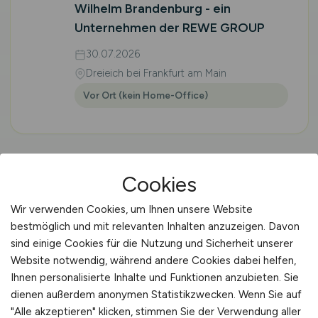
Wilhelm Brandenburg - ein
Unternehmen der REWE GROUP
30.07.2026
Dreieich bei Frankfurt am Main
Vor Ort (kein Home-Office)
1
2
3
vor
Cookies
Wir verwenden Cookies, um Ihnen unsere Website
bestmöglich und mit relevanten Inhalten anzuzeigen. Davon
sind einige Cookies für die Nutzung und Sicherheit unserer
Website notwendig, während andere Cookies dabei helfen,
🌱 STELLENMARKT
Ihnen personalisierte Inhalte und Funktionen anzubieten. Sie
dienen außerdem anonymen Statistikzwecken. Wenn Sie auf
Jobs in der Agrarbranche
"Alle akzeptieren" klicken, stimmen Sie der Verwendung aller