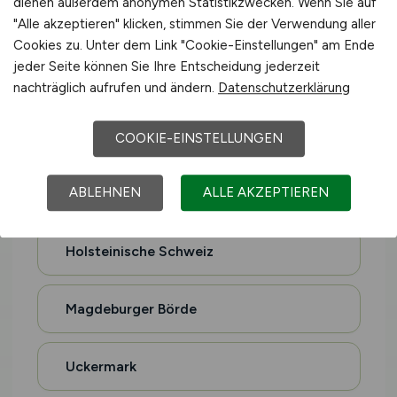
dienen außerdem anonymen Statistikzwecken. Wenn Sie auf
Hohenlohe
"Alle akzeptieren" klicken, stimmen Sie der Verwendung aller
Cookies zu. Unter dem Link "Cookie-Einstellungen" am Ende
jeder Seite können Sie Ihre Entscheidung jederzeit
Oberschwaben
nachträglich aufrufen und ändern.
Datenschutzerklärung
Sauerland
COOKIE-EINSTELLUNGEN
ABLEHNEN
ALLE AKZEPTIEREN
Altes Land
Holsteinische Schweiz
Magdeburger Börde
Uckermark